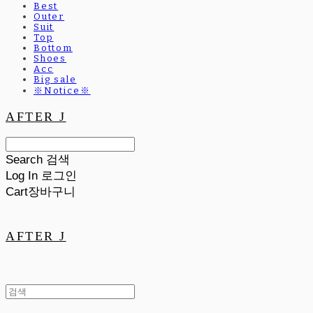
Best
Outer
Suit
Top
Bottom
Shoes
Acc
Big sale
※Notice※
AFTER J
Search
검색
Log In
로그인
Cart
장바구니
AFTER J