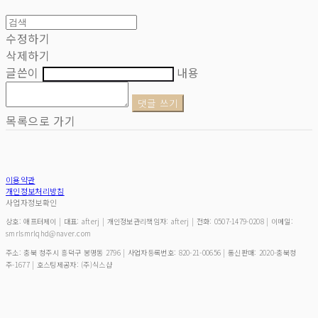
수정하기
삭제하기
글쓴이
내용
댓글 쓰기
목록으로 가기
이용약관
개인정보처리방침
사업자정보확인
상호: 애프터제이 | 대표: afterj | 개인정보관리책임자: afterj | 전화: 0507-1479-0208 | 이메일:
smrlsmrlqhd@naver.com
주소: 충북 청주시 흥덕구 봉명동 2796 | 사업자등록번호:
820-21-00656
| 통신판매:
2020-충북청
주-1677
| 호스팅제공자: (주)식스샵