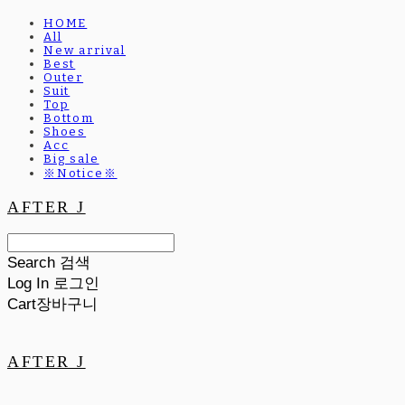
HOME
All
New arrival
Best
Outer
Suit
Top
Bottom
Shoes
Acc
Big sale
※Notice※
AFTER J
Search
검색
Log In
로그인
Cart
장바구니
AFTER J