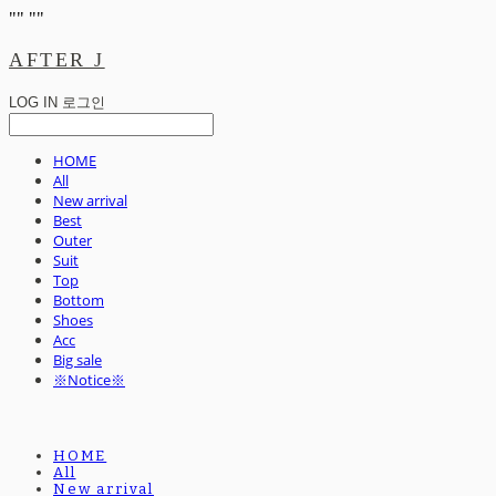
"
" "
"
AFTER J
LOG IN
로그인
HOME
All
New arrival
Best
Outer
Suit
Top
Bottom
Shoes
Acc
Big sale
※Notice※
HOME
All
New arrival