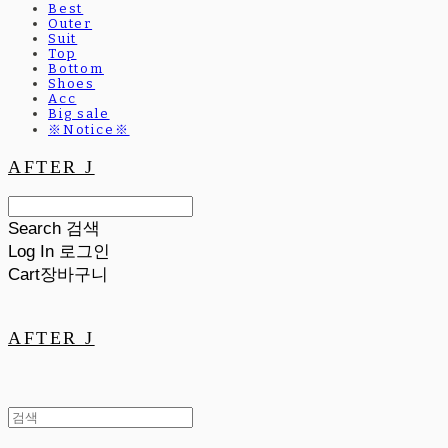
Best
Outer
Suit
Top
Bottom
Shoes
Acc
Big sale
※Notice※
AFTER J
Search
검색
Log In
로그인
Cart
장바구니
AFTER J