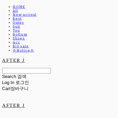
HOME
All
New arrival
Best
Outer
Suit
Top
Bottom
Shoes
Acc
Big sale
※Notice※
AFTER J
Search
검색
Log In
로그인
Cart
장바구니
AFTER J