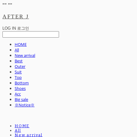
"
" "
"
AFTER J
LOG IN
로그인
HOME
All
New arrival
Best
Outer
Suit
Top
Bottom
Shoes
Acc
Big sale
※Notice※
HOME
All
New arrival