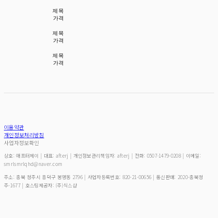
제목
가격
제목
가격
제목
가격
이용약관
개인정보처리방침
사업자정보확인
상호: 애프터제이 | 대표: afterj | 개인정보관리책임자: afterj | 전화: 0507-1479-0208 | 이메일:
smrlsmrlqhd@naver.com
주소: 충북 청주시 흥덕구 봉명동 2796 | 사업자등록번호:
820-21-00656
| 통신판매:
2020-충북청
주-1677
| 호스팅제공자: (주)식스샵