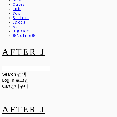
Best
Outer
Suit
Top
Bottom
Shoes
Acc
Big sale
※Notice※
AFTER J
Search
검색
Log In
로그인
Cart
장바구니
AFTER J