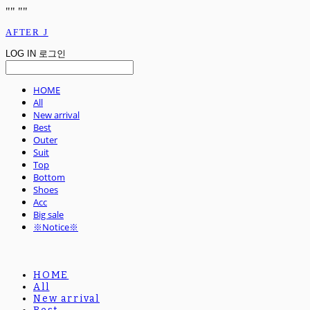
"
" "
"
AFTER J
LOG IN
로그인
HOME
All
New arrival
Best
Outer
Suit
Top
Bottom
Shoes
Acc
Big sale
※Notice※
HOME
All
New arrival