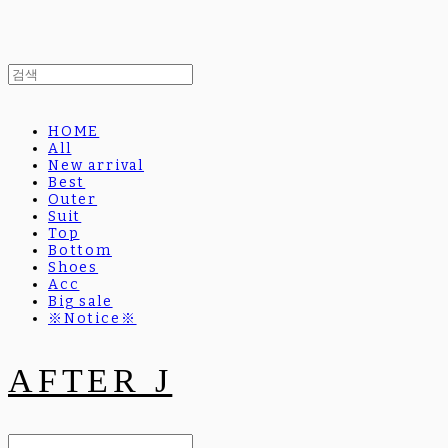
HOME
All
New arrival
Best
Outer
Suit
Top
Bottom
Shoes
Acc
Big sale
※Notice※
AFTER J