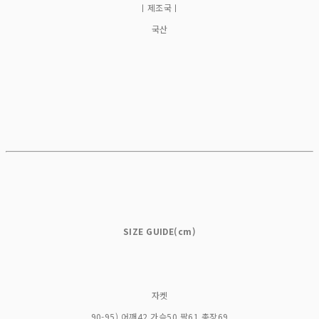
ㅣ제조국ㅣ
국산
SIZE GUIDE(cm)
자켓
90-95) 어깨42 가슴50 팔61 총장69