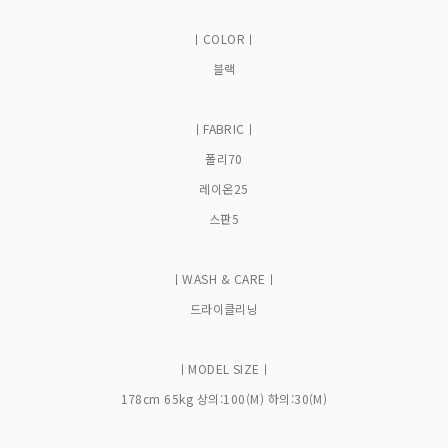
ㅣCOLORㅣ
블랙
ㅣFABRICㅣ
폴리70
레이온25
스판5
ㅣWASH & CAREㅣ
드라이클리닝
ㅣMODEL SIZEㅣ
178cm 65kg 상의:100(M) 하의:30(M)