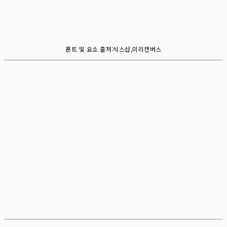
폰트 및 요소 출처:식스샵,미리캔버스