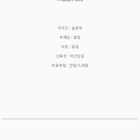
사이즈 : 슬림핏
두께감 : 얇음
비침 : 없음
신축성 : 약간있음
착용계절 : 간절기,여름