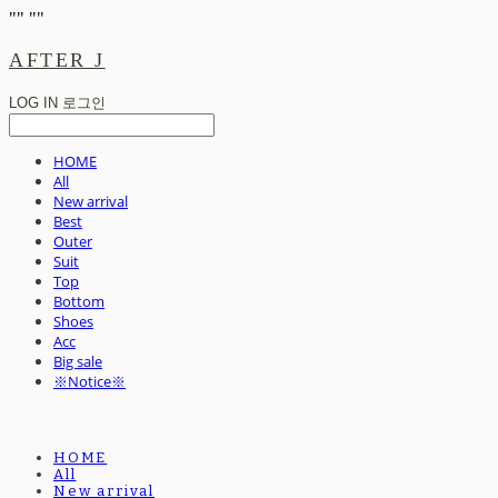
"
" "
"
AFTER J
LOG IN
로그인
HOME
All
New arrival
Best
Outer
Suit
Top
Bottom
Shoes
Acc
Big sale
※Notice※
HOME
All
New arrival