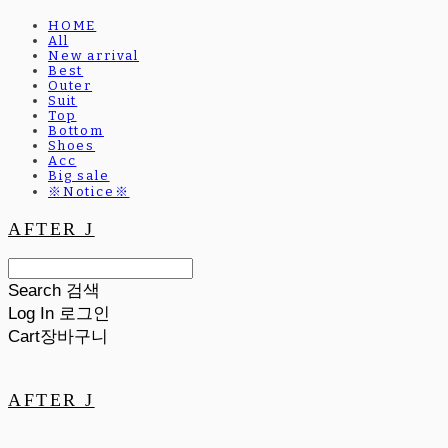
HOME
All
New arrival
Best
Outer
Suit
Top
Bottom
Shoes
Acc
Big sale
※Notice※
AFTER J
Search
검색
Log In
로그인
Cart
장바구니
AFTER J