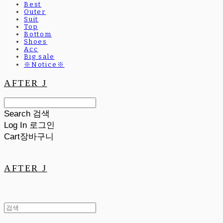
Best
Outer
Suit
Top
Bottom
Shoes
Acc
Big sale
※Notice※
AFTER J
Search
검색
Log In
로그인
Cart
장바구니
AFTER J