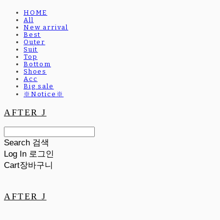
HOME
All
New arrival
Best
Outer
Suit
Top
Bottom
Shoes
Acc
Big sale
※Notice※
AFTER J
Search
검색
Log In
로그인
Cart
장바구니
AFTER J