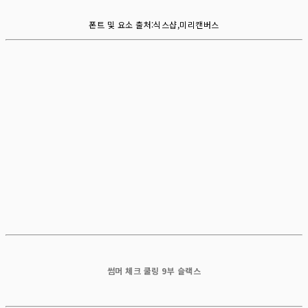
폰트 및 요소 출처:식스샵,미리캔버스
썸머 체크 쿨링 9부 슬랙스