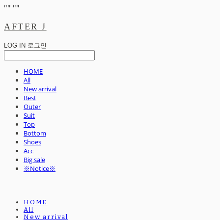
"
" "
"
AFTER J
LOG IN
로그인
HOME
All
New arrival
Best
Outer
Suit
Top
Bottom
Shoes
Acc
Big sale
※Notice※
HOME
All
New arrival