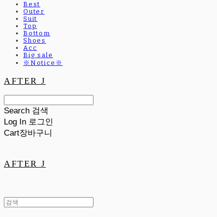
Best
Outer
Suit
Top
Bottom
Shoes
Acc
Big sale
※Notice※
AFTER J
Search
검색
Log In
로그인
Cart
장바구니
AFTER J