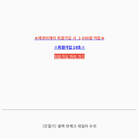
★애프터제이 회원가입 시 2,000원 적립★
※회원가입 10초※
회원가입 하러 가기
(간절기) 블랙 연체크 데일리 수트