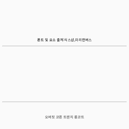
폰트 및 요소 출처:식스샵,미리캔버스
오버핏 코튼 트렌치 롱코트