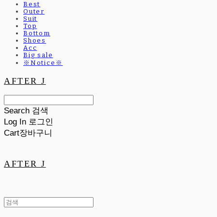
Best
Outer
Suit
Top
Bottom
Shoes
Acc
Big sale
※Notice※
AFTER J
Search
검색
Log In
로그인
Cart
장바구니
AFTER J