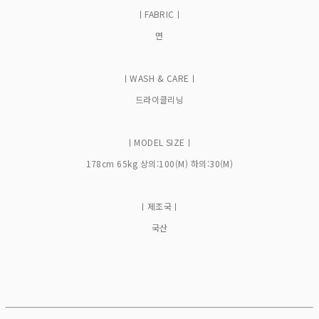
ㅣFABRICㅣ
면
ㅣWASH & CAREㅣ
드라이클리닝
ㅣMODEL SIZEㅣ
178cm 65kg 상의:100(M) 하의:30(M)
ㅣ제조국ㅣ
국산