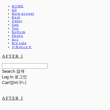
HOME
All
New arrival
Best
Outer
Suit
Top
Bottom
Shoes
Acc
Big sale
※Notice※
AFTER J
Search
검색
Log In
로그인
Cart
장바구니
AFTER J