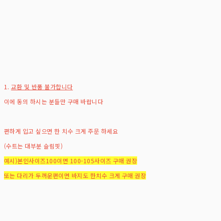
1.
교환 및 반품 불가합니다
이에 동의 하시는 분들만 구매 바랍니다
편하게 입고 싶으면 한 치수 크게 주문 하세요
(수트는 대부분 슬림핏)
예시)본인사이즈100이면 100-105사이즈 구매 권장
또는 다리가 두꺼운편이면 바지도 한치수 크게 구매 권장