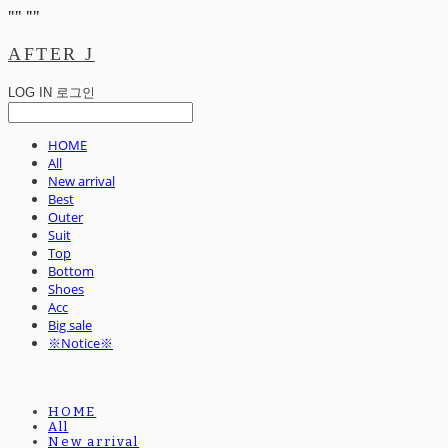
"
" "
"
AFTER J
LOG IN
로그인
HOME
All
New arrival
Best
Outer
Suit
Top
Bottom
Shoes
Acc
Big sale
※Notice※
HOME
All
New arrival