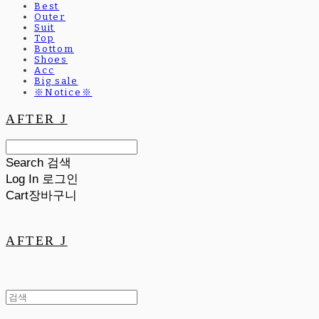
Best
Outer
Suit
Top
Bottom
Shoes
Acc
Big sale
※Notice※
AFTER J
Search
검색
Log In
로그인
Cart
장바구니
AFTER J