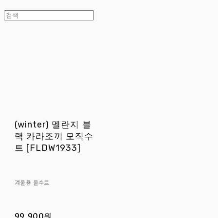
(winter) 멜란지 블
랙 카라조끼 모직수
트 [FLDW1933]
겨울용 울수트
99,900원