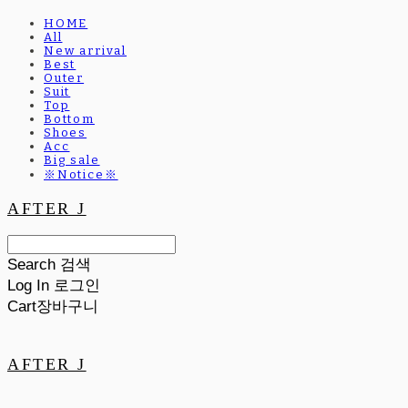
HOME
All
New arrival
Best
Outer
Suit
Top
Bottom
Shoes
Acc
Big sale
※Notice※
AFTER J
Search
검색
Log In
로그인
Cart
장바구니
AFTER J