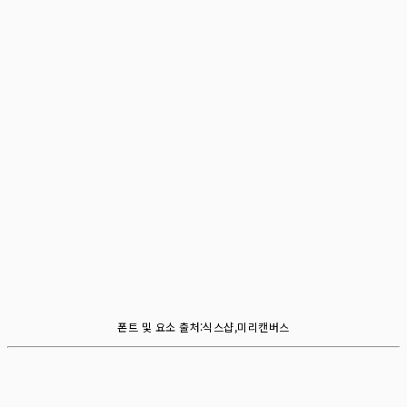
폰트 및 요소 출처:식스샵,미리캔버스