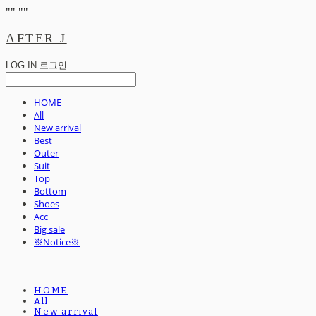
"
" "
"
AFTER J
LOG IN
로그인
HOME
All
New arrival
Best
Outer
Suit
Top
Bottom
Shoes
Acc
Big sale
※Notice※
HOME
All
New arrival