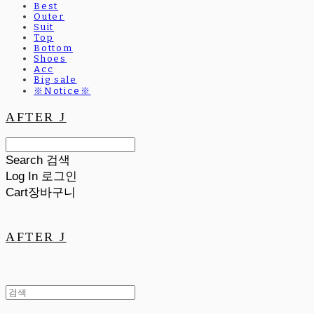
Best
Outer
Suit
Top
Bottom
Shoes
Acc
Big sale
※Notice※
AFTER J
Search
검색
Log In
로그인
Cart
장바구니
AFTER J