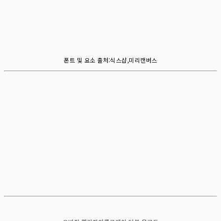
폰트 및 요소 출처:식스샵,미리캔버스