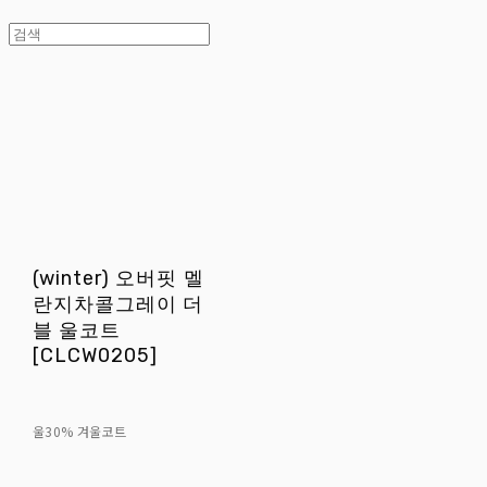
(winter) 오버핏 멜
란지차콜그레이 더
블 울코트
[CLCW0205]
울30% 겨울코트