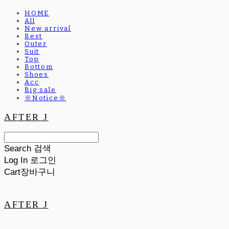
HOME
All
New arrival
Best
Outer
Suit
Top
Bottom
Shoes
Acc
Big sale
※Notice※
AFTER J
Search
검색
Log In
로그인
Cart
장바구니
AFTER J