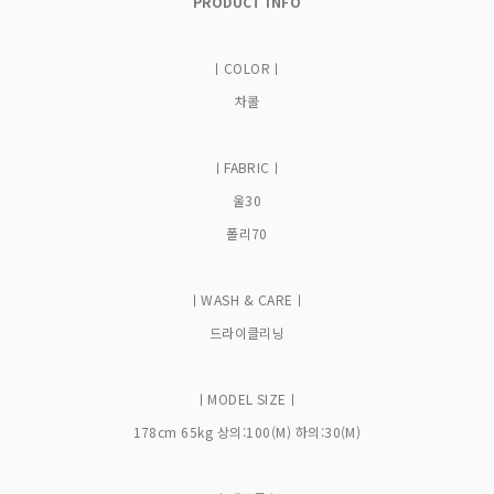
PRODUCT INFO
ㅣCOLORㅣ
차콜
ㅣFABRICㅣ
울30
폴리70
ㅣWASH & CAREㅣ
드라이클리닝
ㅣMODEL SIZEㅣ
178cm 65kg 상의:100(M) 하의:30(M)