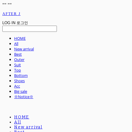
"
" "
"
AFTER J
LOG IN
로그인
HOME
All
New arrival
Best
Outer
Suit
Top
Bottom
Shoes
Acc
Big sale
※Notice※
HOME
All
New arrival