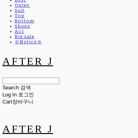
Best
Outer
Suit
Top
Bottom
Shoes
Acc
Big sale
※Notice※
AFTER J
Search
검색
Log In
로그인
Cart
장바구니
AFTER J