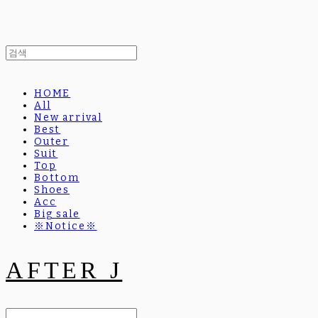
HOME
All
New arrival
Best
Outer
Suit
Top
Bottom
Shoes
Acc
Big sale
※Notice※
AFTER J