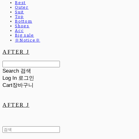
Best
Outer
Suit
Top
Bottom
Shoes
Acc
Big sale
※Notice※
AFTER J
Search
검색
Log In
로그인
Cart
장바구니
AFTER J