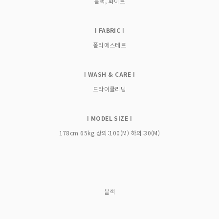
블랙, 화이트
ㅣFABRICㅣ
폴리에스테르
ㅣWASH & CAREㅣ
드라이클리닝
ㅣMODEL SIZEㅣ
178cm 65kg 상의:100(M) 하의:30(M)
블랙