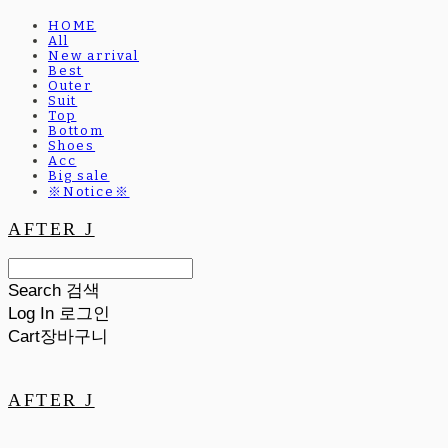
HOME
All
New arrival
Best
Outer
Suit
Top
Bottom
Shoes
Acc
Big sale
※Notice※
AFTER J
Search
검색
Log In
로그인
Cart
장바구니
AFTER J