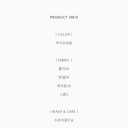
PRODUCT INFO
ㅣCOLORㅣ
카키브라운
ㅣFABRICㅣ
폴리50
텐셀30
레이온18
스판2
ㅣWASH & CAREㅣ
드라이클리닝