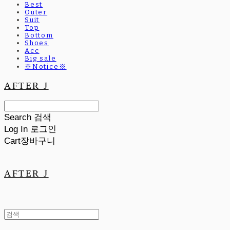
Best
Outer
Suit
Top
Bottom
Shoes
Acc
Big sale
※Notice※
AFTER J
Search
검색
Log In
로그인
Cart
장바구니
AFTER J