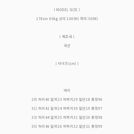
ㅣMODEL SIZEㅣ
178cm 65kg 상의:100(M) 하의:30(M)
ㅣ제조국ㅣ
국산
ㅣ사이즈(cm)ㅣ
바지
29) 허리40 밑위23 허벅지29 밑단18 총장96
31) 허리42 밑위24 허벅지30 밑단19 총장97
33) 허리44 밑위25 허벅지31 밑단20 총장98
35) 허리46 밑위26 허벅지32 밑단21 총장99