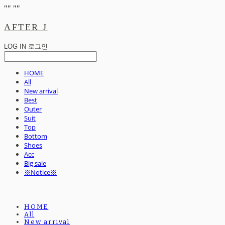
"
" "
"
AFTER J
LOG IN
로그인
HOME
All
New arrival
Best
Outer
Suit
Top
Bottom
Shoes
Acc
Big sale
※Notice※
HOME
All
New arrival