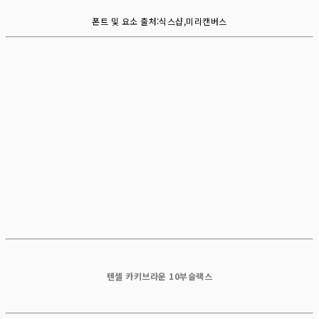
폰트 및 요소 출처:식스샵,미리캔버스
텐셀 카키브라운 10부슬랙스