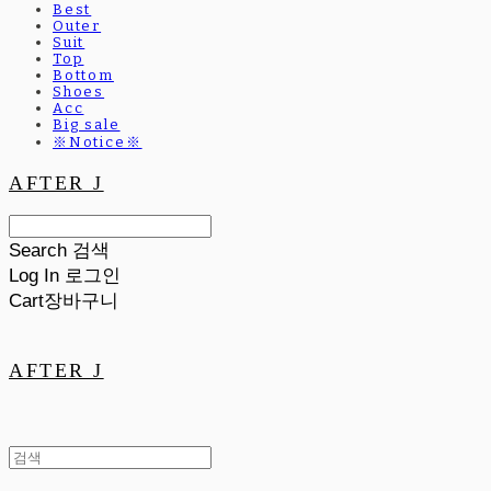
Best
Outer
Suit
Top
Bottom
Shoes
Acc
Big sale
※Notice※
AFTER J
Search
검색
Log In
로그인
Cart
장바구니
AFTER J