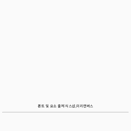
폰트 및 요소 출처:식스샵,미리캔버스