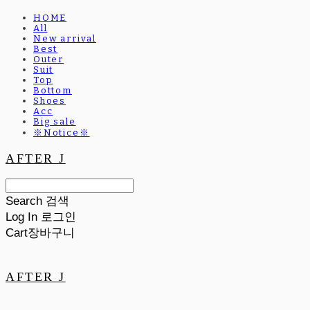
HOME
All
New arrival
Best
Outer
Suit
Top
Bottom
Shoes
Acc
Big sale
※Notice※
AFTER J
Search
검색
Log In
로그인
Cart
장바구니
AFTER J