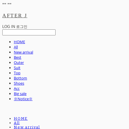
"
" "
"
AFTER J
LOG IN
로그인
HOME
All
New arrival
Best
Outer
Suit
Top
Bottom
Shoes
Acc
Big sale
※Notice※
HOME
All
New arrival