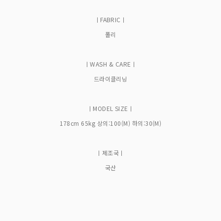
ㅣFABRICㅣ
폴리
ㅣWASH & CAREㅣ
드라이클리닝
ㅣMODEL SIZEㅣ
178cm 65kg 상의:100(M) 하의:30(M)
ㅣ제조국ㅣ
국산