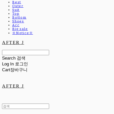
Best
Outer
Suit
Top
Bottom
Shoes
Acc
Big sale
※Notice※
AFTER J
Search
검색
Log In
로그인
Cart
장바구니
AFTER J