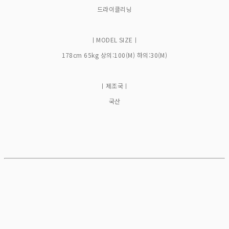
드라이클리닝
ㅣMODEL SIZEㅣ
178cm 65kg 상의:100(M) 하의:30(M)
ㅣ제조국ㅣ
국산