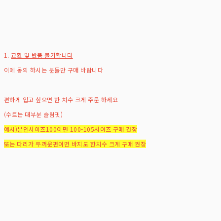
1.
교환 및 반품 불가합니다
이에 동의 하시는 분들만 구매 바랍니다
편하게 입고 싶으면 한 치수 크게 주문 하세요
(수트는 대부분 슬림핏)
예시)본인사이즈100이면 100-105사이즈 구매 권장
또는 다리가 두꺼운편이면 바지도 한치수 크게 구매 권장