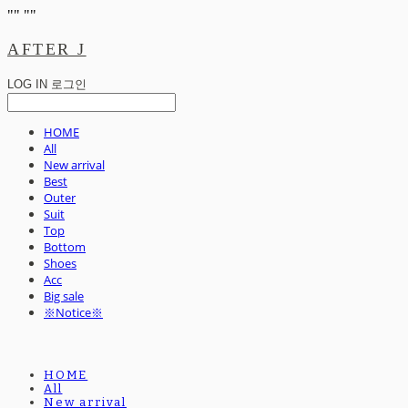
"
" "
"
AFTER J
LOG IN
로그인
HOME
All
New arrival
Best
Outer
Suit
Top
Bottom
Shoes
Acc
Big sale
※Notice※
HOME
All
New arrival