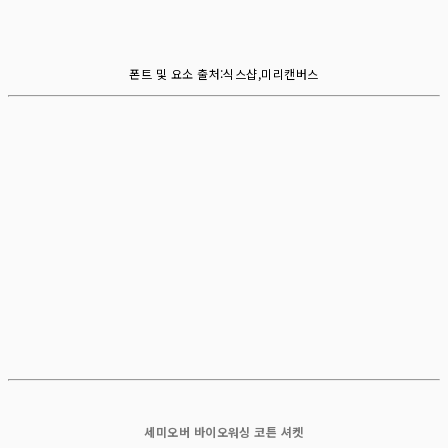
폰트 및 요소 출처:식스샵,미리캔버스
세미오버 바이오워싱 코튼 셔켓