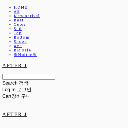
HOME
All
New arrival
Best
Outer
Suit
Top
Bottom
Shoes
Acc
Big sale
※Notice※
AFTER J
Search
검색
Log In
로그인
Cart
장바구니
AFTER J