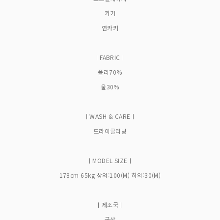
카키
연카키
ㅣFABRICㅣ
폴리70%
울30%
ㅣWASH & CAREㅣ
드라이클리닝
ㅣMODEL SIZEㅣ
178cm 65kg 상의:100(M) 하의:30(M)
ㅣ제조국ㅣ
국산