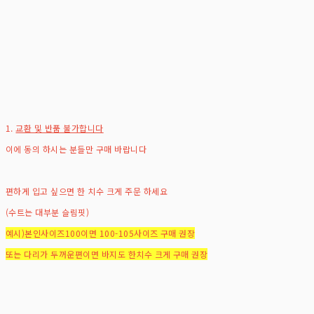
1.
교환 및 반품 불가합니다
이에 동의 하시는 분들만 구매 바랍니다
편하게 입고 싶으면 한 치수 크게 주문 하세요
(수트는 대부분 슬림핏)
예시)본인사이즈100이면 100-105사이즈 구매 권장
또는 다리가 두꺼운편이면 바지도 한치수 크게 구매 권장