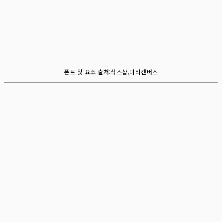
폰트 및 요소 출처:식스샵,미리캔버스