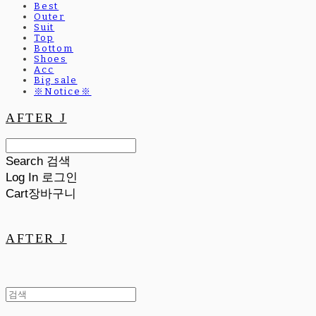
Best
Outer
Suit
Top
Bottom
Shoes
Acc
Big sale
※Notice※
AFTER J
Search
검색
Log In
로그인
Cart
장바구니
AFTER J