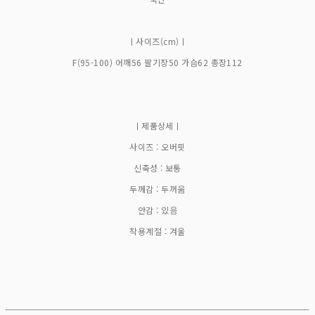
ㅣ사이즈(cm)ㅣ
F(95-100) 어깨56 팔기장50 가슴62 총장112
ㅣ제품상세ㅣ
사이즈 : 오버핏
신축성 : 보통
두께감 : 두꺼움
안감 : 있음
착용계절 : 겨울