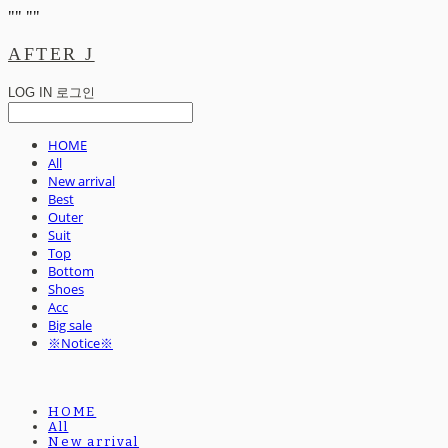
"
" "
"
AFTER J
LOG IN
로그인
HOME
All
New arrival
Best
Outer
Suit
Top
Bottom
Shoes
Acc
Big sale
※Notice※
HOME
All
New arrival