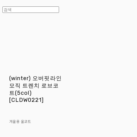
(winter) 오버핏라인
모직 트렌치 로브코
트(5col)
[CLDW0221]
겨울용 울코트