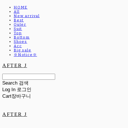
HOME
All
New arrival
Best
Outer
Suit
Top
Bottom
Shoes
Acc
Big sale
※Notice※
AFTER J
Search
검색
Log In
로그인
Cart
장바구니
AFTER J