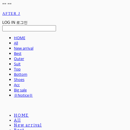
"
" "
"
AFTER J
LOG IN
로그인
HOME
All
New arrival
Best
Outer
Suit
Top
Bottom
Shoes
Acc
Big sale
※Notice※
HOME
All
New arrival