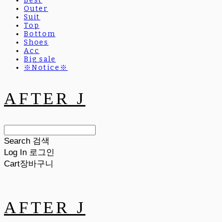
Best
Outer
Suit
Top
Bottom
Shoes
Acc
Big sale
※Notice※
AFTER J
Search
검색
Log In
로그인
Cart
장바구니
AFTER J