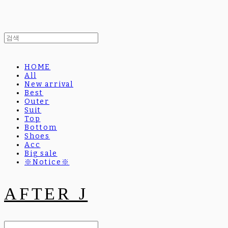
HOME
All
New arrival
Best
Outer
Suit
Top
Bottom
Shoes
Acc
Big sale
※Notice※
AFTER J