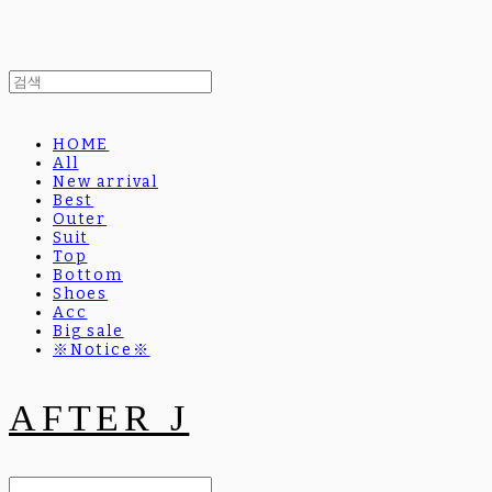
HOME
All
New arrival
Best
Outer
Suit
Top
Bottom
Shoes
Acc
Big sale
※Notice※
AFTER J