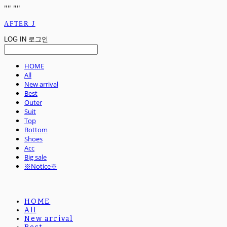
"
" "
"
AFTER J
LOG IN
로그인
HOME
All
New arrival
Best
Outer
Suit
Top
Bottom
Shoes
Acc
Big sale
※Notice※
HOME
All
New arrival