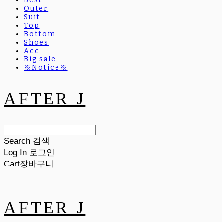
Best
Outer
Suit
Top
Bottom
Shoes
Acc
Big sale
※Notice※
AFTER J
Search
검색
Log In
로그인
Cart
장바구니
AFTER J