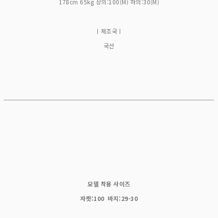
178cm 65kg 상의:100(M) 하의:30(M)
ㅣ제조국ㅣ
국산
모델 착용 사이즈
자켓:100 바지:29-30