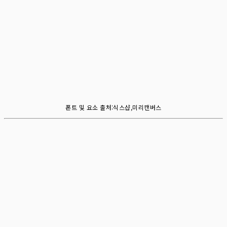
폰트 및 요소 출처:식스샵,미리캔버스