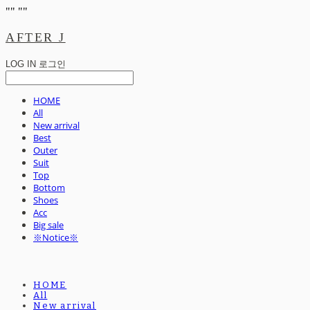
"
" "
"
AFTER J
LOG IN
로그인
HOME
All
New arrival
Best
Outer
Suit
Top
Bottom
Shoes
Acc
Big sale
※Notice※
HOME
All
New arrival