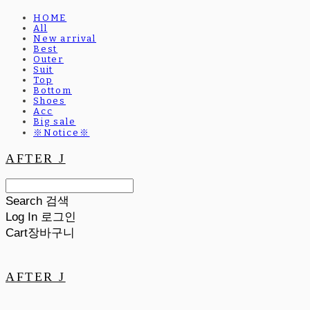
HOME
All
New arrival
Best
Outer
Suit
Top
Bottom
Shoes
Acc
Big sale
※Notice※
AFTER J
Search
검색
Log In
로그인
Cart
장바구니
AFTER J