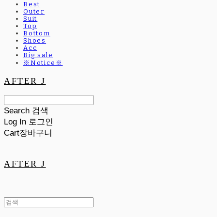
Best
Outer
Suit
Top
Bottom
Shoes
Acc
Big sale
※Notice※
AFTER J
Search
검색
Log In
로그인
Cart
장바구니
AFTER J