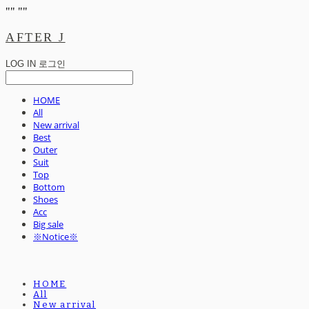
"
" "
"
AFTER J
LOG IN
로그인
HOME
All
New arrival
Best
Outer
Suit
Top
Bottom
Shoes
Acc
Big sale
※Notice※
HOME
All
New arrival