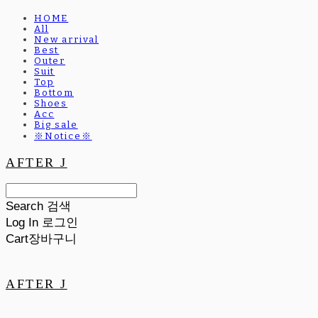
HOME
All
New arrival
Best
Outer
Suit
Top
Bottom
Shoes
Acc
Big sale
※Notice※
AFTER J
Search
검색
Log In
로그인
Cart
장바구니
AFTER J