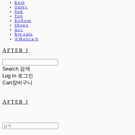
Best
Outer
Suit
Top
Bottom
Shoes
Acc
Big sale
※Notice※
AFTER J
Search
검색
Log In
로그인
Cart
장바구니
AFTER J