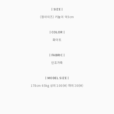
ㅣSIZEㅣ
(정사이즈) 키높이 약3cm
ㅣCOLORㅣ
화이트
ㅣFABRICㅣ
인조가죽
ㅣMODEL SIZEㅣ
178cm 65kg 상의:100(M) 하의:30(M)