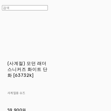
(사계절) 모던 래더
스니커즈 화이트 단
화 [63732k]
사계절용 슈즈
59,900원