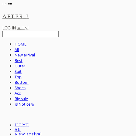
"
" "
"
AFTER J
LOG IN
로그인
HOME
All
New arrival
Best
Outer
Suit
Top
Bottom
Shoes
Acc
Big sale
※Notice※
HOME
All
New arrival