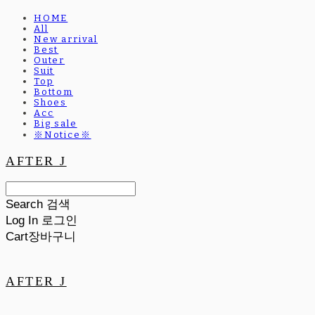
HOME
All
New arrival
Best
Outer
Suit
Top
Bottom
Shoes
Acc
Big sale
※Notice※
AFTER J
Search
검색
Log In
로그인
Cart
장바구니
AFTER J