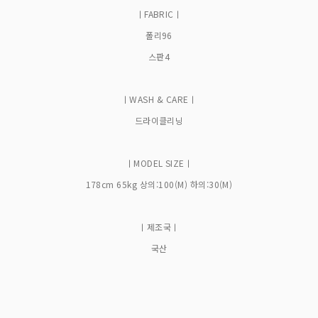
ㅣFABRICㅣ
폴리96
스판4
ㅣWASH & CAREㅣ
드라이클리닝
ㅣMODEL SIZEㅣ
178cm 65kg 상의:100(M) 하의:30(M)
ㅣ제조국ㅣ
국산