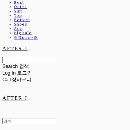
Best
Outer
Suit
Top
Bottom
Shoes
Acc
Big sale
※Notice※
AFTER J
Search
검색
Log In
로그인
Cart
장바구니
AFTER J