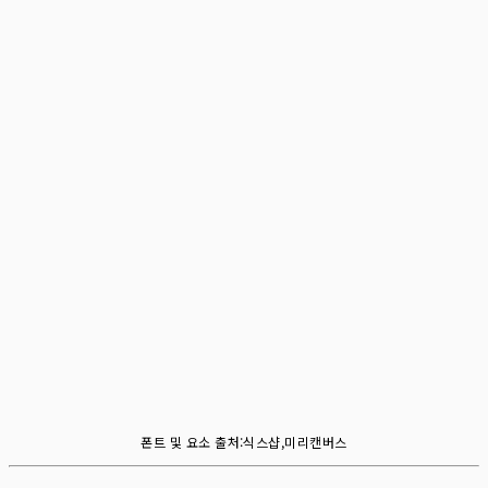
폰트 및 요소 출처:식스샵,미리캔버스