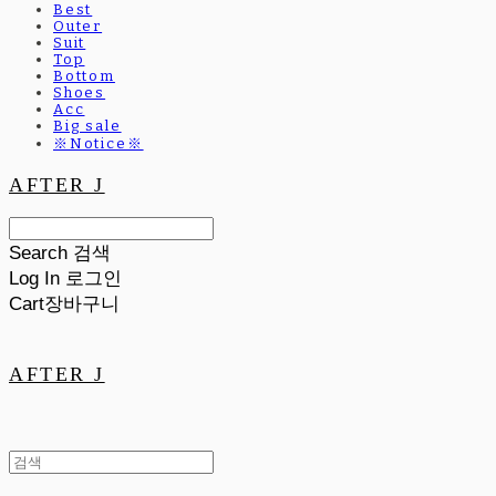
Best
Outer
Suit
Top
Bottom
Shoes
Acc
Big sale
※Notice※
AFTER J
Search
검색
Log In
로그인
Cart
장바구니
AFTER J