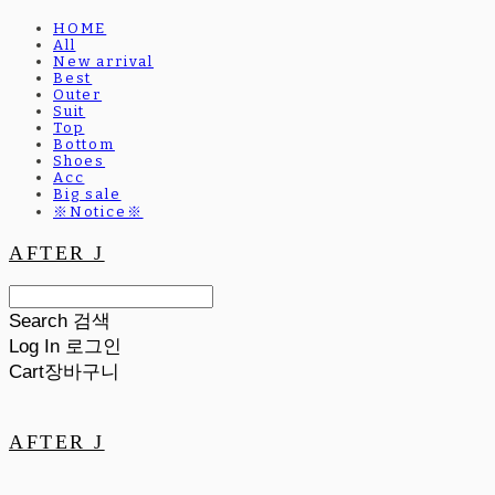
HOME
All
New arrival
Best
Outer
Suit
Top
Bottom
Shoes
Acc
Big sale
※Notice※
AFTER J
Search
검색
Log In
로그인
Cart
장바구니
AFTER J