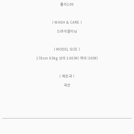
폴리100
ㅣWASH & CAREㅣ
드라이클리닝
ㅣMODEL SIZEㅣ
178cm 65kg 상의:100(M) 하의:30(M)
ㅣ제조국ㅣ
국산