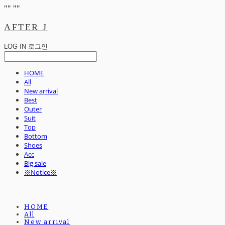
"
" "
"
AFTER J
LOG IN
로그인
HOME
All
New arrival
Best
Outer
Suit
Top
Bottom
Shoes
Acc
Big sale
※Notice※
HOME
All
New arrival