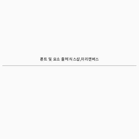
폰트 및 요소 출처:식스샵,미리캔버스