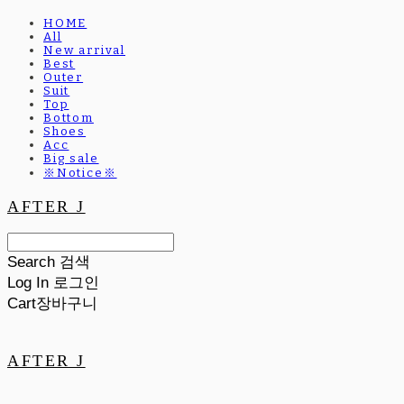
HOME
All
New arrival
Best
Outer
Suit
Top
Bottom
Shoes
Acc
Big sale
※Notice※
AFTER J
Search
검색
Log In
로그인
Cart
장바구니
AFTER J