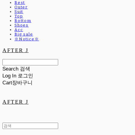
Best
Outer
Suit
Top
Bottom
Shoes
Acc
Big sale
※Notice※
AFTER J
Search
검색
Log In
로그인
Cart
장바구니
AFTER J