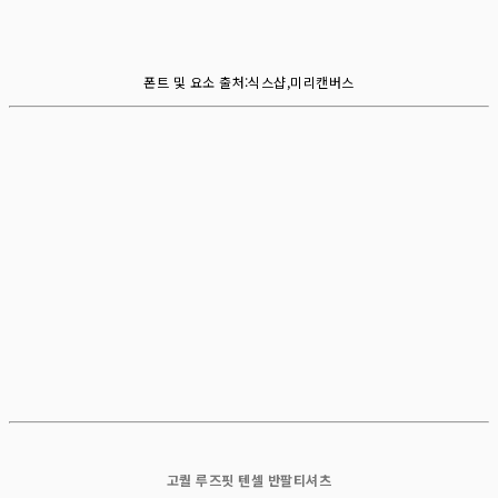
폰트 및 요소 출처:식스샵,미리캔버스
고퀄 루즈핏 텐셀 반팔티셔츠