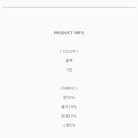
PRODUCT INFO
ㅣCOLORㅣ
블랙
그린
ㅣFABRICㅣ
면50%
몰리19%
텐셀10%
스판5%