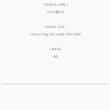
ㅣWASH & CAREㅣ
드라이클리닝
ㅣMODEL SIZEㅣ
178cm 65kg 상의:100(M) 하의:30(M)
ㅣ제조국ㅣ
국산