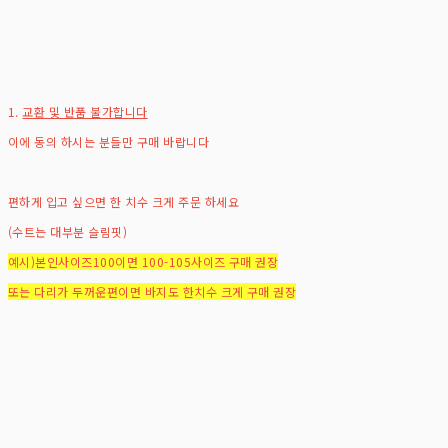
1.
교환 및 반품 불가합니다
이에 동의 하시는 분들만 구매 바랍니다
편하게 입고 싶으면 한 치수 크게 주문 하세요
(수트는 대부분 슬림핏)
예시)본인사이즈100이면 100-105사이즈 구매 권장
또는 다리가 두꺼운편이면 바지도 한치수 크게 구매 권장