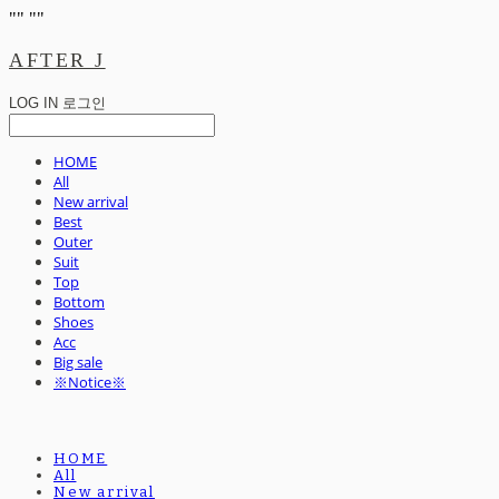
"
" "
"
AFTER J
LOG IN
로그인
HOME
All
New arrival
Best
Outer
Suit
Top
Bottom
Shoes
Acc
Big sale
※Notice※
HOME
All
New arrival