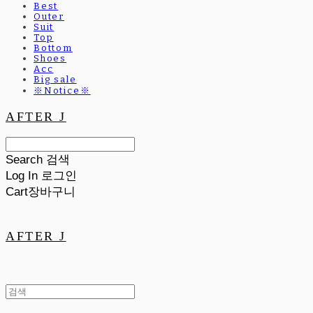
Best
Outer
Suit
Top
Bottom
Shoes
Acc
Big sale
※Notice※
AFTER J
Search
검색
Log In
로그인
Cart
장바구니
AFTER J