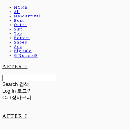
HOME
All
New arrival
Best
Outer
Suit
Top
Bottom
Shoes
Acc
Big sale
※Notice※
AFTER J
Search
검색
Log In
로그인
Cart
장바구니
AFTER J