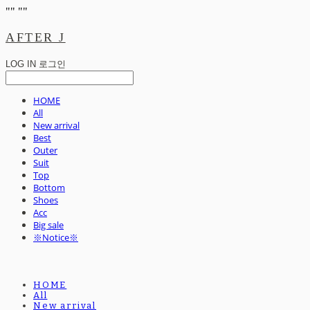
"
" "
"
AFTER J
LOG IN
로그인
HOME
All
New arrival
Best
Outer
Suit
Top
Bottom
Shoes
Acc
Big sale
※Notice※
HOME
All
New arrival