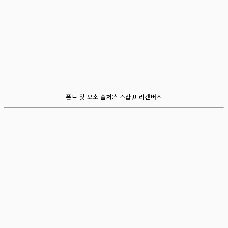
폰트 및 요소 출처:식스샵,미리캔버스