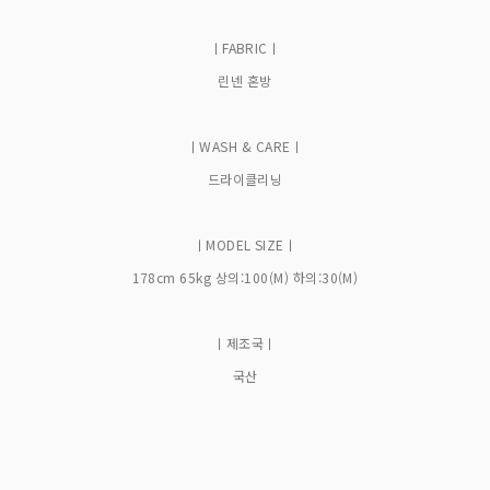
ㅣFABRICㅣ
린넨 혼방
ㅣWASH & CAREㅣ
드라이클리닝
ㅣMODEL SIZEㅣ
178cm 65kg 상의:100(M) 하의:30(M)
ㅣ제조국ㅣ
국산