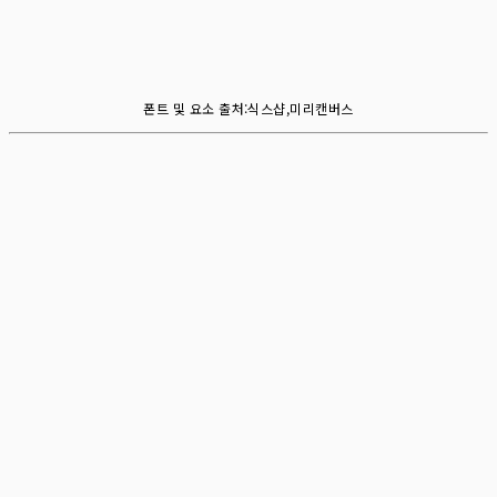
폰트 및 요소 출처:식스샵,미리캔버스