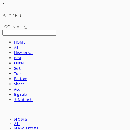
"
" "
"
AFTER J
LOG IN
로그인
HOME
All
New arrival
Best
Outer
Suit
Top
Bottom
Shoes
Acc
Big sale
※Notice※
HOME
All
New arrival