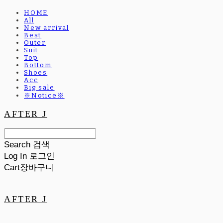
HOME
All
New arrival
Best
Outer
Suit
Top
Bottom
Shoes
Acc
Big sale
※Notice※
AFTER J
Search
검색
Log In
로그인
Cart
장바구니
AFTER J