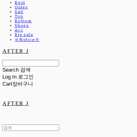
Best
Outer
Suit
Top
Bottom
Shoes
Acc
Big sale
※Notice※
AFTER J
Search
검색
Log In
로그인
Cart
장바구니
AFTER J