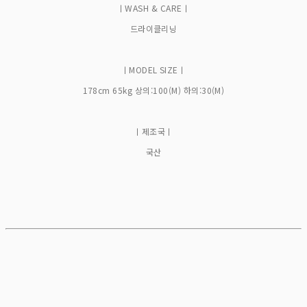
ㅣWASH & CAREㅣ
드라이클리닝
ㅣMODEL SIZEㅣ
178cm 65kg 상의:100(M) 하의:30(M)
ㅣ제조국ㅣ
국산