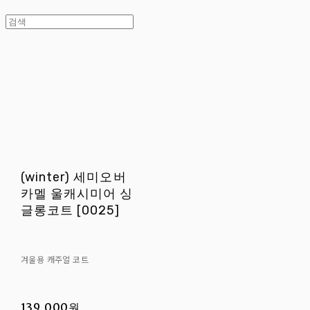
(winter) 세미오버
카멜 울캐시미어 싱
글롱코트 [0025]
겨울용 캐주얼 코트
139,000원