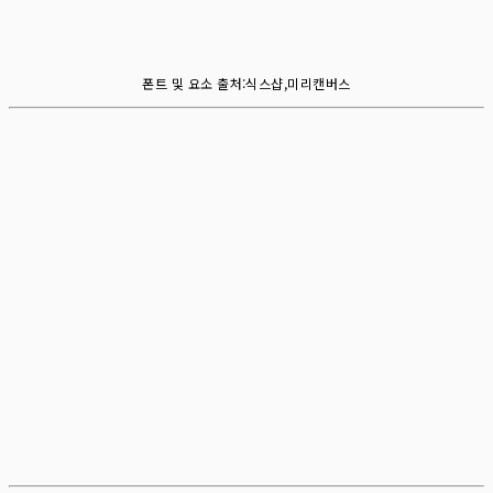
폰트 및 요소 출처:식스샵,미리캔버스