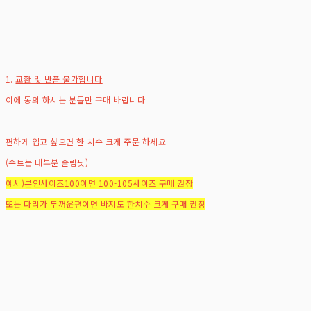
1.
교환 및 반품 불가합니다
이에 동의 하시는 분들만 구매 바랍니다
편하게 입고 싶으면 한 치수 크게 주문 하세요
(수트는 대부분 슬림핏)
예시)본인사이즈100이면 100-105사이즈 구매 권장
또는 다리가 두꺼운편이면 바지도 한치수 크게 구매 권장