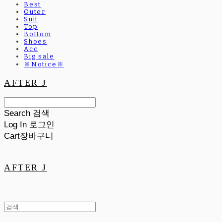
Best
Outer
Suit
Top
Bottom
Shoes
Acc
Big sale
※Notice※
AFTER J
Search
검색
Log In
로그인
Cart
장바구니
AFTER J