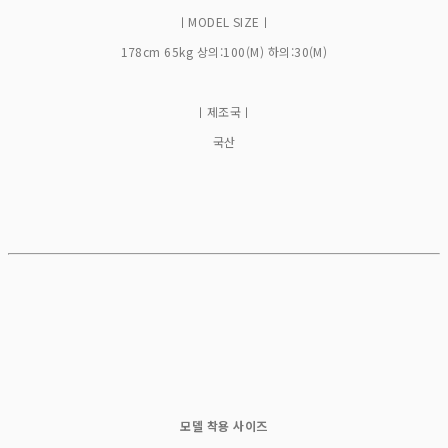
ㅣMODEL SIZEㅣ
178cm 65kg 상의:100(M) 하의:30(M)
ㅣ제조국ㅣ
국산
모델 착용 사이즈