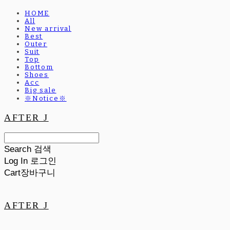
HOME
All
New arrival
Best
Outer
Suit
Top
Bottom
Shoes
Acc
Big sale
※Notice※
AFTER J
Search
검색
Log In
로그인
Cart
장바구니
AFTER J