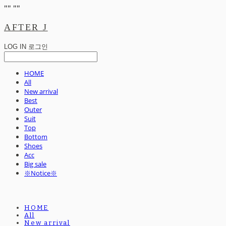
"
" "
"
AFTER J
LOG IN
로그인
HOME
All
New arrival
Best
Outer
Suit
Top
Bottom
Shoes
Acc
Big sale
※Notice※
HOME
All
New arrival