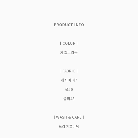
PRODUCT INFO
ㅣCOLORㅣ
카멜브라운
ㅣFABRICㅣ
캐시미어7
울50
폴리43
ㅣWASH & CAREㅣ
드라이클리닝