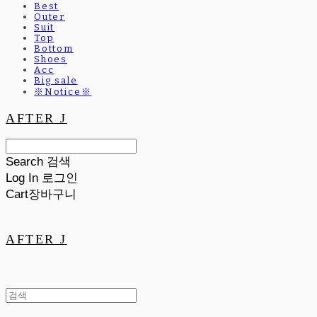
Best
Outer
Suit
Top
Bottom
Shoes
Acc
Big sale
※Notice※
AFTER J
Search
검색
Log In
로그인
Cart
장바구니
AFTER J