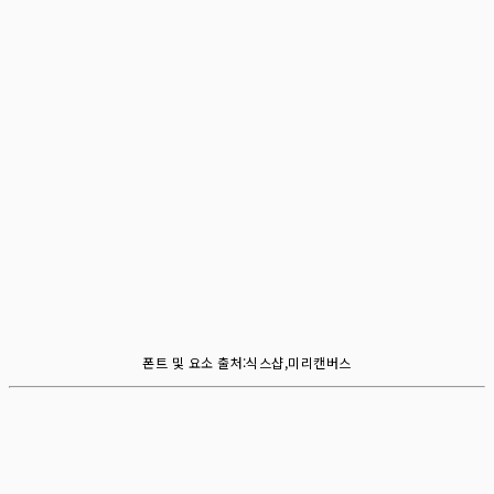
폰트 및 요소 출처:식스샵,미리캔버스