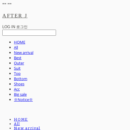
"
" "
"
AFTER J
LOG IN
로그인
HOME
All
New arrival
Best
Outer
Suit
Top
Bottom
Shoes
Acc
Big sale
※Notice※
HOME
All
New arrival