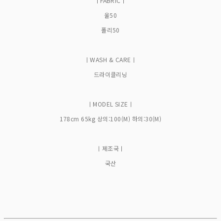
ㅣFABRICㅣ
울50
폴리50
ㅣWASH & CAREㅣ
드라이클리닝
ㅣMODEL SIZEㅣ
178cm 65kg 상의:100(M) 하의:30(M)
ㅣ제조국ㅣ
국산