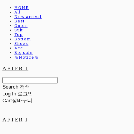
HOME
All
New arrival
Best
Outer
Suit
Top
Bottom
Shoes
Acc
Big sale
※Notice※
AFTER J
Search
검색
Log In
로그인
Cart
장바구니
AFTER J