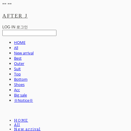
"
" "
"
AFTER J
LOG IN
로그인
HOME
All
New arrival
Best
Outer
Suit
Top
Bottom
Shoes
Acc
Big sale
※Notice※
HOME
All
New arrival