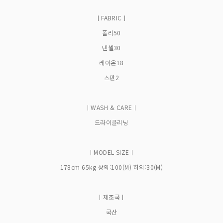
ㅣFABRICㅣ
폴리50
텐셀30
레이온18
스판2
ㅣWASH & CAREㅣ
드라이클리닝
ㅣMODEL SIZEㅣ
178cm 65kg 상의:100(M) 하의:30(M)
ㅣ제조국ㅣ
국산