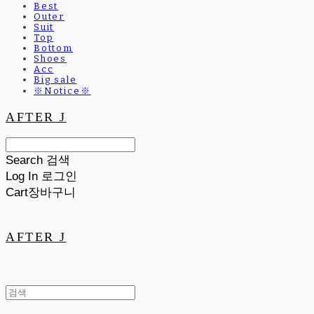
Best
Outer
Suit
Top
Bottom
Shoes
Acc
Big sale
※Notice※
AFTER J
Search
검색
Log In
로그인
Cart
장바구니
AFTER J