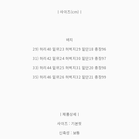
ㅣ사이즈(cm)ㅣ
바지
29) 허리40 밑위23 허벅지29 밑단18 총장96
31) 허리42 밑위24 허벅지30 밑단19 총장97
33) 허리44 밑위25 허벅지31 밑단20 총장98
35) 허리46 밑위26 허벅지32 밑단21 총장99
ㅣ제품상세ㅣ
사이즈 : 기본핏
신축성 : 보통