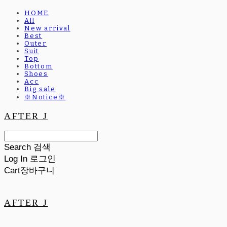
HOME
All
New arrival
Best
Outer
Suit
Top
Bottom
Shoes
Acc
Big sale
※Notice※
AFTER J
Search
검색
Log In
로그인
Cart
장바구니
AFTER J