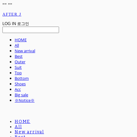
"
" "
"
AFTER J
LOG IN
로그인
HOME
All
New arrival
Best
Outer
Suit
Top
Bottom
Shoes
Acc
Big sale
※Notice※
HOME
All
New arrival