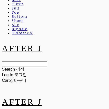
Best
Outer
Suit
Top
Bottom
Shoes
Acc
Big sale
※Notice※
AFTER J
Search
검색
Log In
로그인
Cart
장바구니
AFTER J