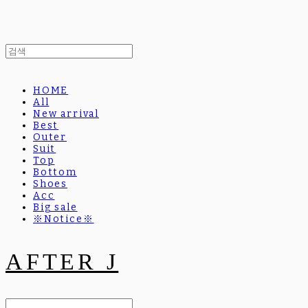
HOME
All
New arrival
Best
Outer
Suit
Top
Bottom
Shoes
Acc
Big sale
※Notice※
AFTER J