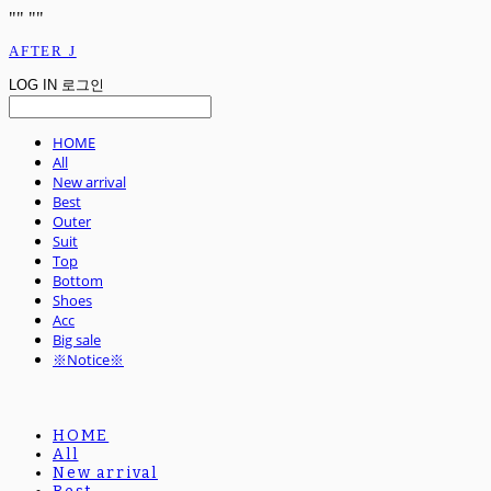
"
" "
"
AFTER J
LOG IN
로그인
HOME
All
New arrival
Best
Outer
Suit
Top
Bottom
Shoes
Acc
Big sale
※Notice※
HOME
All
New arrival