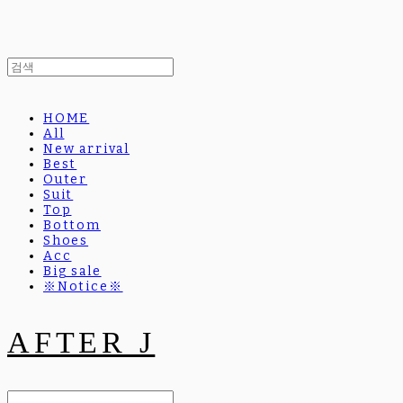
HOME
All
New arrival
Best
Outer
Suit
Top
Bottom
Shoes
Acc
Big sale
※Notice※
AFTER J