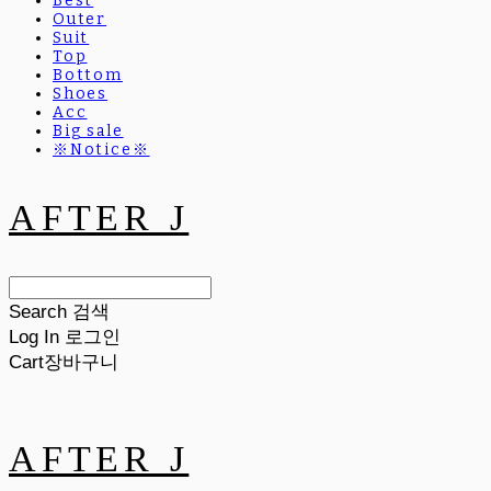
Best
Outer
Suit
Top
Bottom
Shoes
Acc
Big sale
※Notice※
AFTER J
Search
검색
Log In
로그인
Cart
장바구니
AFTER J