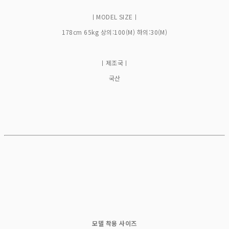
ㅣMODEL SIZEㅣ
178cm 65kg 상의:100(M) 하의:30(M)
ㅣ제조국ㅣ
국산
모델 착용 사이즈