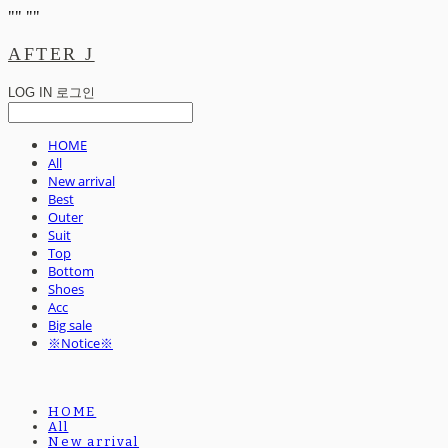
"
" "
"
AFTER J
LOG IN
로그인
HOME
All
New arrival
Best
Outer
Suit
Top
Bottom
Shoes
Acc
Big sale
※Notice※
HOME
All
New arrival