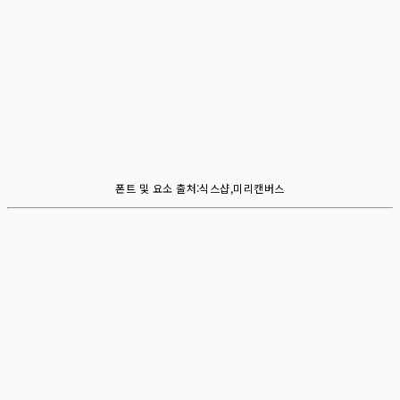
폰트 및 요소 출처:식스샵,미리캔버스