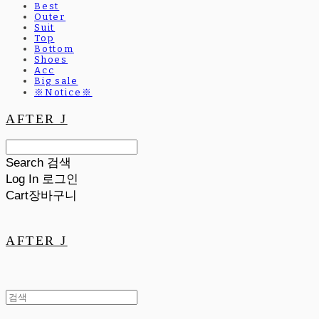
Best
Outer
Suit
Top
Bottom
Shoes
Acc
Big sale
※Notice※
AFTER J
Search
검색
Log In
로그인
Cart
장바구니
AFTER J