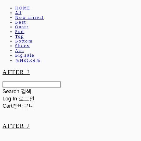
HOME
All
New arrival
Best
Outer
Suit
Top
Bottom
Shoes
Acc
Big sale
※Notice※
AFTER J
Search
검색
Log In
로그인
Cart
장바구니
AFTER J