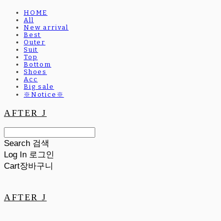
HOME
All
New arrival
Best
Outer
Suit
Top
Bottom
Shoes
Acc
Big sale
※Notice※
AFTER J
Search
검색
Log In
로그인
Cart
장바구니
AFTER J