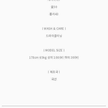
울50
폴리43
ㅣWASH & CAREㅣ
드라이클리닝
ㅣMODEL SIZEㅣ
178cm 65kg 상의:100(M) 하의:30(M)
ㅣ제조국ㅣ
국산