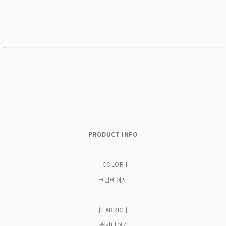
PRODUCT INFO
ㅣCOLORㅣ
크림베이지
ㅣFABRICㅣ
캐시미어7