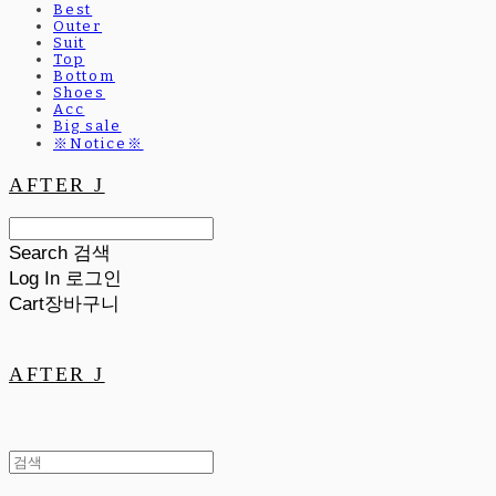
Best
Outer
Suit
Top
Bottom
Shoes
Acc
Big sale
※Notice※
AFTER J
Search
검색
Log In
로그인
Cart
장바구니
AFTER J