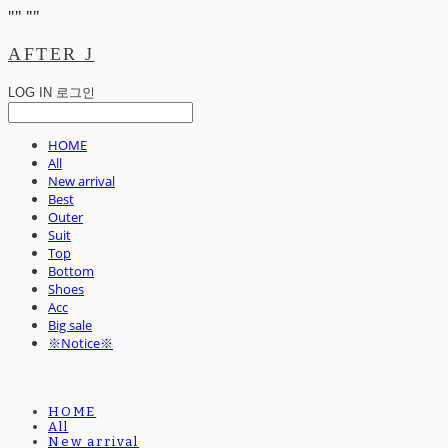
"
" "
"
AFTER J
LOG IN
로그인
HOME
All
New arrival
Best
Outer
Suit
Top
Bottom
Shoes
Acc
Big sale
※Notice※
HOME
All
New arrival