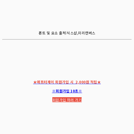
폰트 및 요소 출처:식스샵,미리캔버스
★애프터제이 회원가입 시 2,000원 적립★
※회원가입 10초※
회원가입 하러 가기