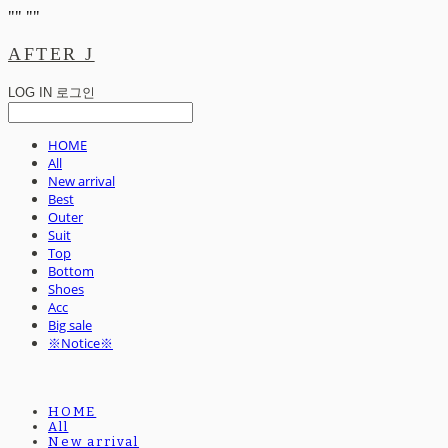
"
" "
"
AFTER J
LOG IN
로그인
HOME
All
New arrival
Best
Outer
Suit
Top
Bottom
Shoes
Acc
Big sale
※Notice※
HOME
All
New arrival