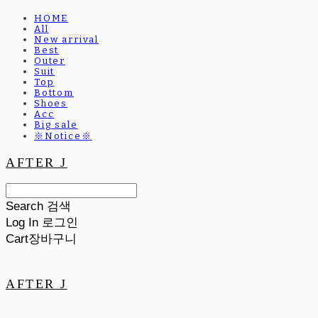
HOME
All
New arrival
Best
Outer
Suit
Top
Bottom
Shoes
Acc
Big sale
※Notice※
AFTER J
Search
검색
Log In
로그인
Cart
장바구니
AFTER J