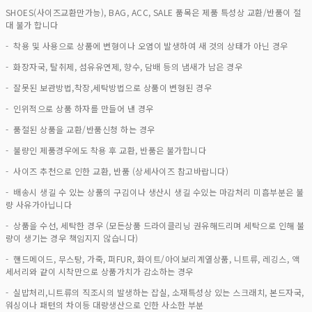
SHOES(사이즈교환만가능), BAG, ACC, SALE 품목은 제품 특성상 교환/반품이 절
대 불가 합니다
- 착용 및 사용으로 상품에 변형이나 오염이 발생하여 새 것의 상태가 아닌 경우
- 화장자국, 탈취제, 섬유유연제, 향수, 담배 등의 냄새가 남은 경우
- 잘못된 보관방법,착장,세탁방법으로 상품이 변형된 경우
- 인위적으로 상품 하자를 만들어 낸 경우
- 품절된 상품을 교환/반품신청 하는 경우
- 불량인 제품경우에도 착용 후 교환, 반품은 불가합니다
- 사이즈 추천으로 인한 교환, 반품 (상세사이즈 참고바랍니다)
- 배송시 생길 수 있는 상품의 구김이나 생산시 생길 수있는 마감처리 미흡부분은 불
량 사유가아닙니다
- 상품을 수선, 세탁한 경우 (모든상품 드라이클리닝 권유해드리며 세탁으로 인해 불
량이 생기는 경우 책임지지 않습니다)
- 핸드메이드, 무스탕, 가죽, 퍼FUR, 화이트/아이보리계열상품, 니트류, 레깅스, 액
세서리와 같이 시착만으로 상품가치가 감소하는 경우
- 실밥처리,니트류의 직조시의 발생하는 잡실, 소재특성상 있는 스크래치, 본드자국,
워싱이나 패턴의 차이등 대량생산으로 인한 사소한 부분