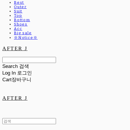
Best
Outer
Suit
Top
Bottom
Shoes
Acc
Big sale
※Notice※
AFTER J
Search
검색
Log In
로그인
Cart
장바구니
AFTER J