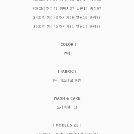
32(CM) 허리41 허벅지27 밑단15 총장97
34(CM) 허리43 허벅지29 밑단16 총장98
36(CM) 허리45 허벅지31 밑단17 총장99
ㅣCOLORㅣ
연청
ㅣFABRICㅣ
폴리에스테르 혼방
ㅣWASH & CAREㅣ
드라이클리닝
ㅣMODEL SIZEㅣ
178cm 65kg 상의:100(M) 하의:30(M)