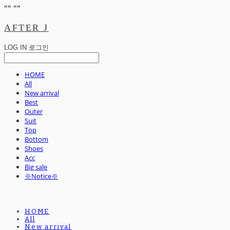
"
" "
"
AFTER J
LOG IN
로그인
HOME
All
New arrival
Best
Outer
Suit
Top
Bottom
Shoes
Acc
Big sale
※Notice※
HOME
All
New arrival