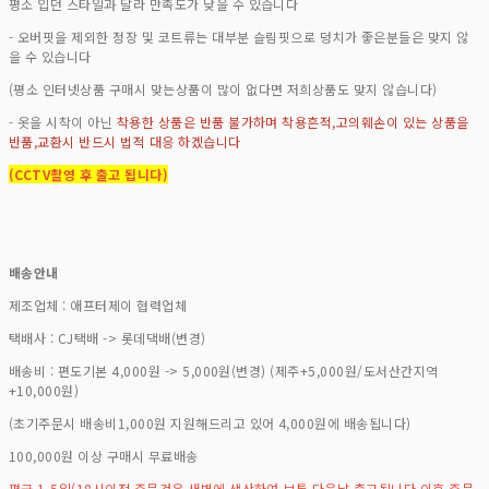
평소 입던 스타일과 달라 만족도가 낮을 수 있습니다
- 오버핏을 제외한 정장 및 코트류는 대부분 슬림핏으로 덩치가 좋은분들은 맞지 않
을 수 있습니다
(평소 인터넷상품 구매시 맞는상품이 많이 없다면 저희상품도 맞지 않습니다)
- 옷을 시착이 아닌
착용한 상품은 반품 불가하며 착용흔적,고의훼손이 있는 상품을
반품,교환시 반드시 법적 대응 하겠습니다
(CCTV촬영 후 출고 됩니다)
배송안내
제조업체 : 애프터제이 협력업체
택배사 : CJ택배 -> 롯데댁배(변경)
배송비 : 편도기본 4,000원 -> 5,000원(변경) (제주+5,000원/도서산간지역
+10,000원)
(초기주문시 배송비1,000원 지원해드리고 있어 4,000원에 배송됩니다)
100,000원 이상 구매시 무료배송
평균 1-5일(18시이전 주문건은 새벽에 생산하여 보통 다음날 출고됩니다 이후 주문