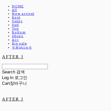
HOME
All
New arrival
Best
Outer
Suit
Top
Bottom
Shoes
Acc
Big sale
※Notice※
AFTER J
Search
검색
Log In
로그인
Cart
장바구니
AFTER J