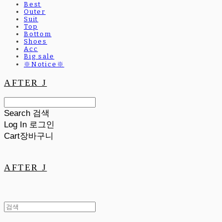
Best
Outer
Suit
Top
Bottom
Shoes
Acc
Big sale
※Notice※
AFTER J
Search
검색
Log In
로그인
Cart
장바구니
AFTER J