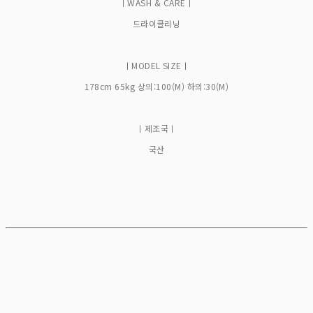
ㅣWASH & CAREㅣ
드라이클리닝
ㅣMODEL SIZEㅣ
178cm 65kg 상의:100(M) 하의:30(M)
ㅣ제조국ㅣ
국산