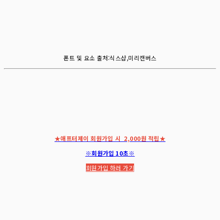
폰트 및 요소 출처:식스샵,미리캔버스
★애프터제이 회원가입 시 2,000원 적립★
※회원가입 10초※
회원가입 하러 가기