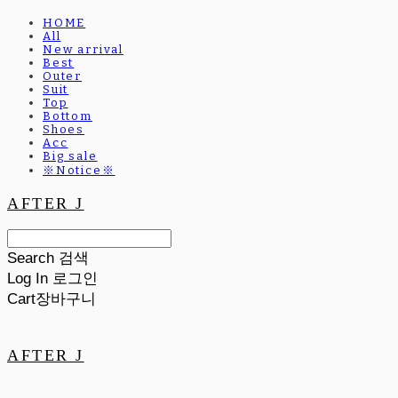
HOME
All
New arrival
Best
Outer
Suit
Top
Bottom
Shoes
Acc
Big sale
※Notice※
AFTER J
Search
검색
Log In
로그인
Cart
장바구니
AFTER J