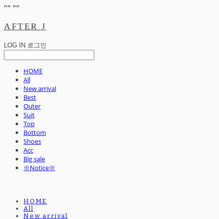
"
" "
"
AFTER J
LOG IN
로그인
HOME
All
New arrival
Best
Outer
Suit
Top
Bottom
Shoes
Acc
Big sale
※Notice※
HOME
All
New arrival