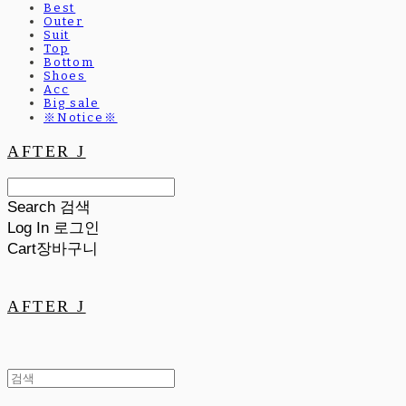
Best
Outer
Suit
Top
Bottom
Shoes
Acc
Big sale
※Notice※
AFTER J
Search
검색
Log In
로그인
Cart
장바구니
AFTER J