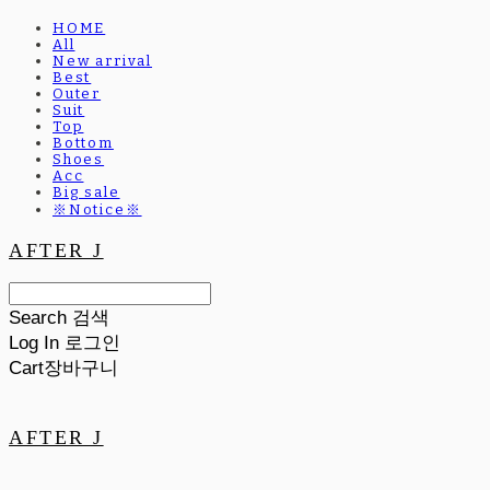
HOME
All
New arrival
Best
Outer
Suit
Top
Bottom
Shoes
Acc
Big sale
※Notice※
AFTER J
Search
검색
Log In
로그인
Cart
장바구니
AFTER J