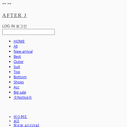
"
" "
"
AFTER J
LOG IN
로그인
HOME
All
New arrival
Best
Outer
Suit
Top
Bottom
Shoes
Acc
Big sale
※Notice※
HOME
All
New arrival