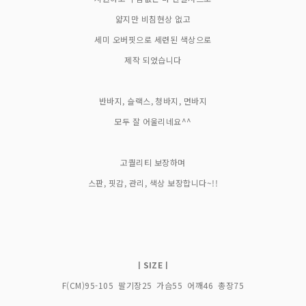
얇지만 비침현상 없고
세미 오버핏으로 세련된 색상으로
제작 되었습니다
반바지, 슬랙스, 청바지, 면바지
모두 잘 어울리네요^^
고퀄리티 보장하며
스판, 핏감, 관리, 색상 보장합니다~!!
ㅣSIZEㅣ
F(CM)95-105 팔기장25 가슴55 어깨46 총장75