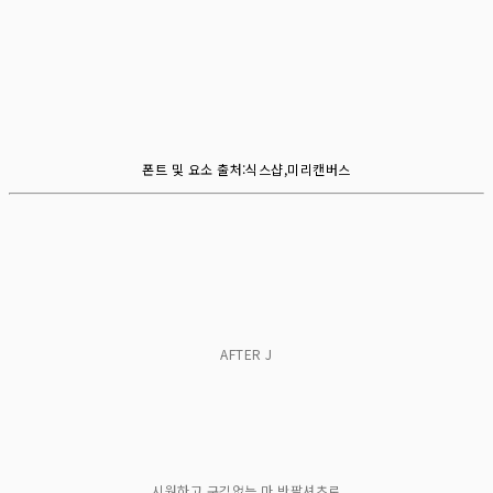
폰트 및 요소 출처:식스샵,미리캔버스
AFTER J
시원하고 구김없는 마 반팔셔츠로