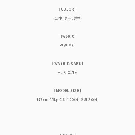
ㅣCOLORㅣ
스카이블루, 블랙
ㅣFABRICㅣ
린넨 혼방
ㅣWASH & CAREㅣ
드라이클리닝
ㅣMODEL SIZEㅣ
178cm 65kg 상의:100(M) 하의:30(M)