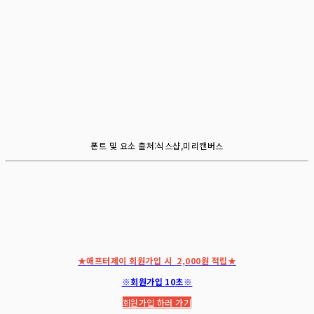
폰트 및 요소 출처:식스샵,미리캔버스
★애프터제이 회원가입 시 2,000원 적립★
※회원가입 10초※
회원가입 하러 가기