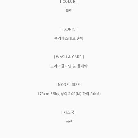
ㅣCOLORㅣ
블랙
ㅣFABRICㅣ
폴리에스테르 혼방
ㅣWASH & CAREㅣ
드라이클리닝 및 물세탁
ㅣMODEL SIZEㅣ
178cm 65kg 상의:100(M) 하의:30(M)
ㅣ제조국ㅣ
국산