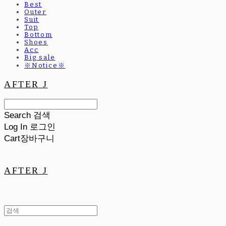
Best
Outer
Suit
Top
Bottom
Shoes
Acc
Big sale
※Notice※
AFTER J
Search
검색
Log In
로그인
Cart
장바구니
AFTER J