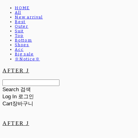
HOME
All
New arrival
Best
Outer
Suit
Top
Bottom
Shoes
Acc
Big sale
※Notice※
AFTER J
Search
검색
Log In
로그인
Cart
장바구니
AFTER J