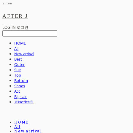
"
" "
"
AFTER J
LOG IN
로그인
HOME
All
New arrival
Best
Outer
Suit
Top
Bottom
Shoes
Acc
Big sale
※Notice※
HOME
All
New arrival