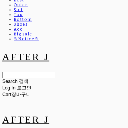
Best
Outer
Suit
Top
Bottom
Shoes
Acc
Big sale
※Notice※
AFTER J
Search
검색
Log In
로그인
Cart
장바구니
AFTER J