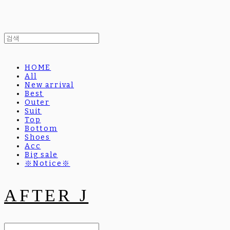
HOME
All
New arrival
Best
Outer
Suit
Top
Bottom
Shoes
Acc
Big sale
※Notice※
AFTER J