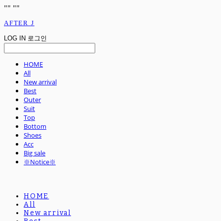
"
" "
"
AFTER J
LOG IN
로그인
HOME
All
New arrival
Best
Outer
Suit
Top
Bottom
Shoes
Acc
Big sale
※Notice※
HOME
All
New arrival