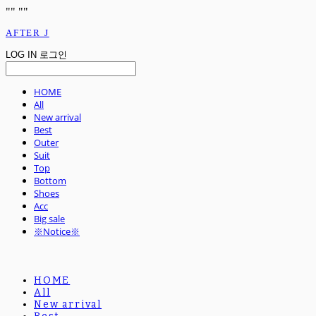
"
" "
"
AFTER J
LOG IN
로그인
HOME
All
New arrival
Best
Outer
Suit
Top
Bottom
Shoes
Acc
Big sale
※Notice※
HOME
All
New arrival