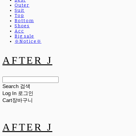
Best
Outer
Suit
Top
Bottom
Shoes
Acc
Big sale
※Notice※
AFTER J
Search
검색
Log In
로그인
Cart
장바구니
AFTER J