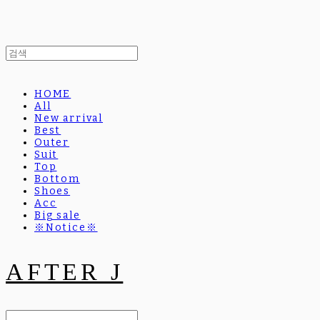
HOME
All
New arrival
Best
Outer
Suit
Top
Bottom
Shoes
Acc
Big sale
※Notice※
AFTER J