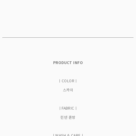
PRODUCT INFO
ㅣCOLORㅣ
스카이
ㅣFABRICㅣ
린넨 혼방
ㅣWASH & CAREㅣ