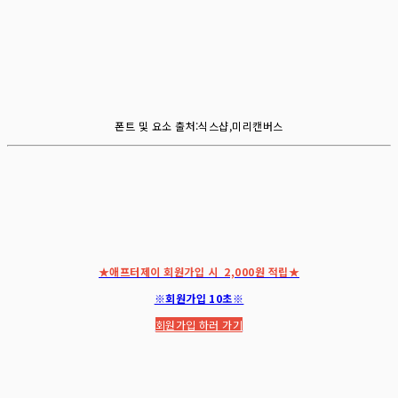
폰트 및 요소 출처:식스샵,미리캔버스
★애프터제이 회원가입 시 2,000원 적립★
※회원가입 10초※
회원가입 하러 가기