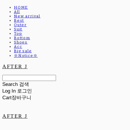
HOME
All
New arrival
Best
Outer
Suit
Top
Bottom
Shoes
Acc
Big sale
※Notice※
AFTER J
Search
검색
Log In
로그인
Cart
장바구니
AFTER J