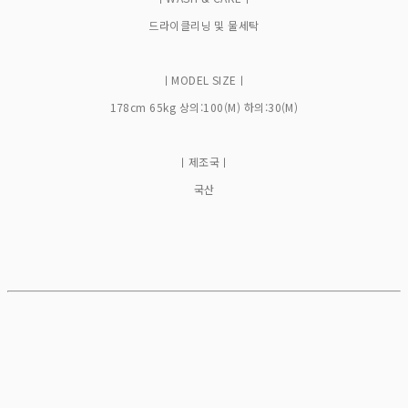
드라이클리닝 및 물세탁
ㅣMODEL SIZEㅣ
178cm 65kg 상의:100(M) 하의:30(M)
ㅣ제조국ㅣ
국산