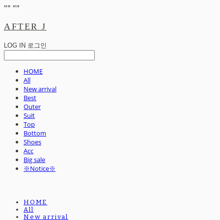
"
" "
"
AFTER J
LOG IN
로그인
HOME
All
New arrival
Best
Outer
Suit
Top
Bottom
Shoes
Acc
Big sale
※Notice※
HOME
All
New arrival