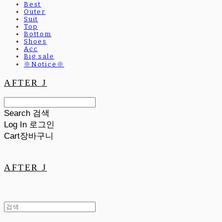
Best
Outer
Suit
Top
Bottom
Shoes
Acc
Big sale
※Notice※
AFTER J
Search
검색
Log In
로그인
Cart
장바구니
AFTER J