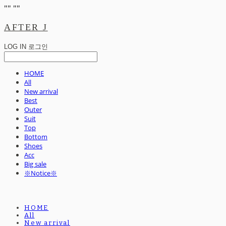
"
" "
"
AFTER J
LOG IN
로그인
HOME
All
New arrival
Best
Outer
Suit
Top
Bottom
Shoes
Acc
Big sale
※Notice※
HOME
All
New arrival