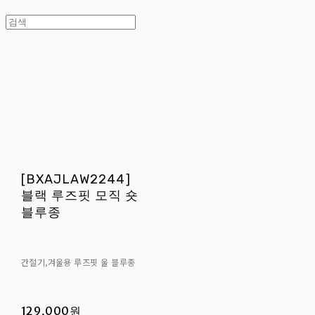
[BXAJLAW2244]
블랙 루즈핏 모직 숏
블루종
간절기,겨울용 루즈핏 울 블루종
129,000원