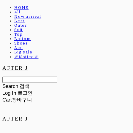
HOME
All
New arrival
Best
Outer
Suit
Top
Bottom
Shoes
Acc
Big sale
※Notice※
AFTER J
Search
검색
Log In
로그인
Cart
장바구니
AFTER J