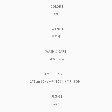
ㅣCOLORㅣ
블랙
ㅣFABRICㅣ
울혼방
ㅣWASH & CAREㅣ
드라이클리닝
ㅣMODEL SIZEㅣ
178cm 65kg 상의:100(M) 하의:30(M)
ㅣ제조국ㅣ
국산