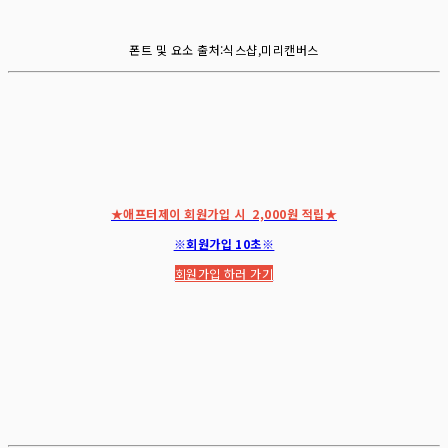
폰트 및 요소 출처:식스샵,미리캔버스
★애프터제이 회원가입 시 2,000원 적립★
※회원가입 10초※
회원가입 하러 가기