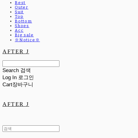
Best
Outer
Suit
Top
Bottom
Shoes
Acc
Big sale
※Notice※
AFTER J
Search
검색
Log In
로그인
Cart
장바구니
AFTER J