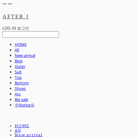
"
" "
"
AFTER J
LOG IN
로그인
HOME
All
New arrival
Best
Outer
Suit
Top
Bottom
Shoes
Acc
Big sale
※Notice※
HOME
All
New arrival