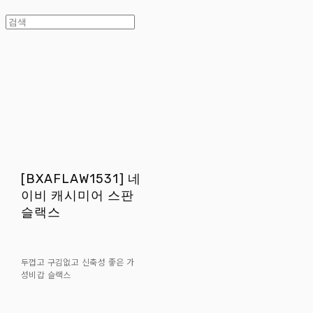
[BXAFLAW1531] 네
이비 캐시미어 스판
슬랙스
두껍고 구김없고 신축성 좋은 가
성비갑 슬랙스