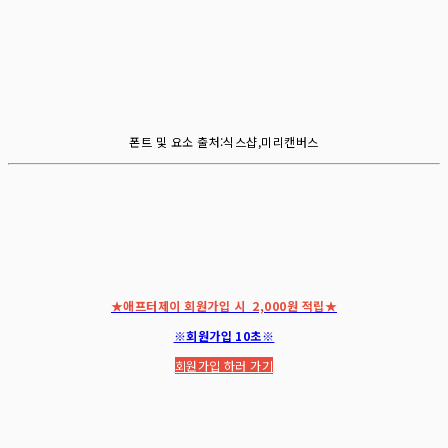
폰트 및 요소 출처:식스샵,미리캔버스
★애프터제이 회원가입 시 2,000원 적립★
※회원가입 10초※
회원가입 하러 가기