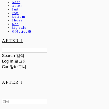
Best
Outer
Suit
Top
Bottom
Shoes
Acc
Big sale
※Notice※
AFTER J
Search
검색
Log In
로그인
Cart
장바구니
AFTER J