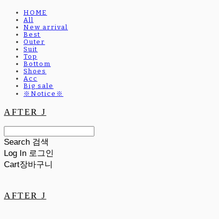
HOME
All
New arrival
Best
Outer
Suit
Top
Bottom
Shoes
Acc
Big sale
※Notice※
AFTER J
Search
검색
Log In
로그인
Cart
장바구니
AFTER J