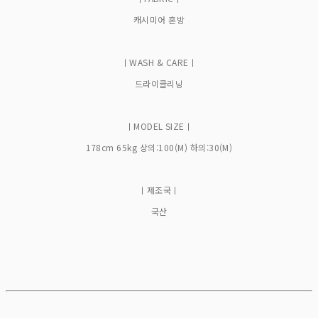
캐시미어 혼방
ㅣWASH & CAREㅣ
드라이클리닝
ㅣMODEL SIZEㅣ
178cm 65kg 상의:100(M) 하의:30(M)
ㅣ제조국ㅣ
국산