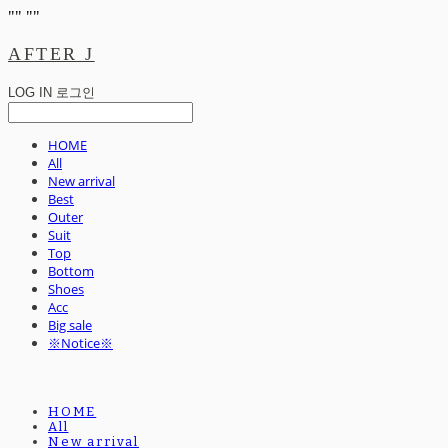
"
" "
"
AFTER J
LOG IN
로그인
HOME
All
New arrival
Best
Outer
Suit
Top
Bottom
Shoes
Acc
Big sale
※Notice※
HOME
All
New arrival