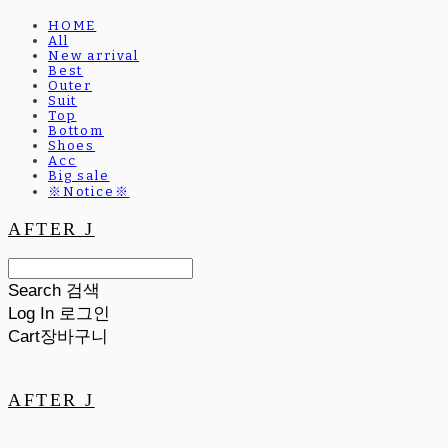
HOME
All
New arrival
Best
Outer
Suit
Top
Bottom
Shoes
Acc
Big sale
※Notice※
AFTER J
Search
검색
Log In
로그인
Cart
장바구니
AFTER J