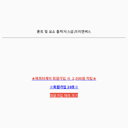
폰트 및 요소 출처:식스샵,미리캔버스
★애프터제이 회원가입 시 2,000원 적립★
※회원가입 10초※
회원가입 하러 가기