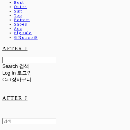
Best
Outer
Suit
Top
Bottom
Shoes
Acc
Big sale
※Notice※
AFTER J
Search
검색
Log In
로그인
Cart
장바구니
AFTER J