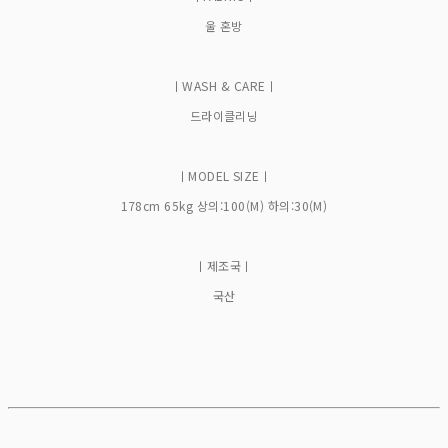
울 혼방
ㅣWASH & CAREㅣ
드라이클리닝
ㅣMODEL SIZEㅣ
178cm 65kg 상의:100(M) 하의:30(M)
ㅣ제조국ㅣ
국산