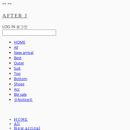
"
" "
"
AFTER J
LOG IN
로그인
HOME
All
New arrival
Best
Outer
Suit
Top
Bottom
Shoes
Acc
Big sale
※Notice※
HOME
All
New arrival