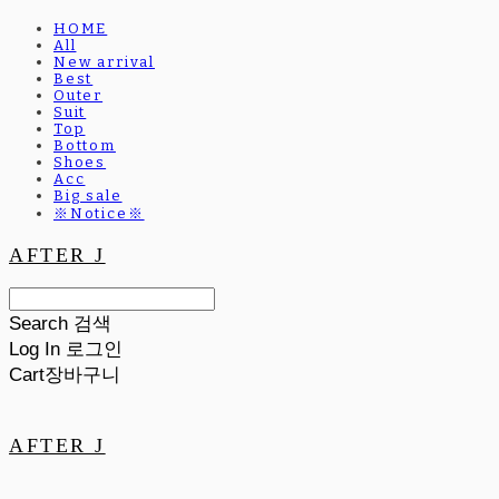
HOME
All
New arrival
Best
Outer
Suit
Top
Bottom
Shoes
Acc
Big sale
※Notice※
AFTER J
Search
검색
Log In
로그인
Cart
장바구니
AFTER J