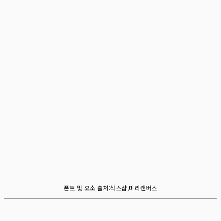
폰트 및 요소 출처:식스샵,미리캔버스