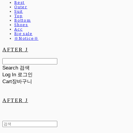
Best
Outer
Suit
Top
Bottom
Shoes
Acc
Big sale
※Notice※
AFTER J
Search
검색
Log In
로그인
Cart
장바구니
AFTER J