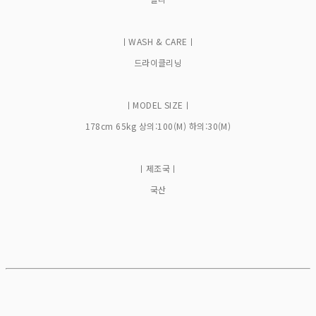
ㅣWASH & CAREㅣ
드라이클리닝
ㅣMODEL SIZEㅣ
178cm 65kg 상의:100(M) 하의:30(M)
ㅣ제조국ㅣ
국산