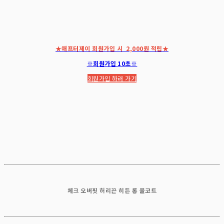
★애프터제이 회원가입 시 2,000원 적립★
※회원가입 10초※
회원가입 하러 가기
체크 오버핏 허리끈 히든 롱 울코트