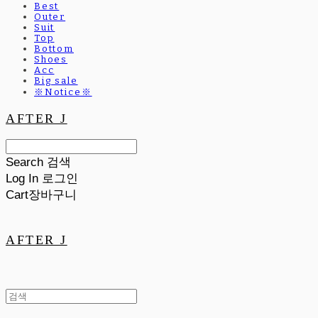
Best
Outer
Suit
Top
Bottom
Shoes
Acc
Big sale
※Notice※
AFTER J
Search
검색
Log In
로그인
Cart
장바구니
AFTER J