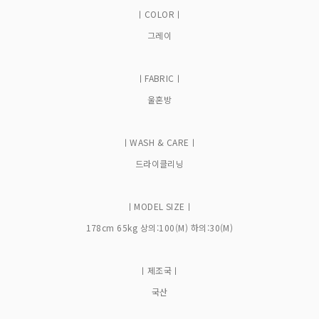
ㅣCOLORㅣ
그레이
ㅣFABRICㅣ
울혼방
ㅣWASH & CAREㅣ
드라이클리닝
ㅣMODEL SIZEㅣ
178cm 65kg 상의:100(M) 하의:30(M)
ㅣ제조국ㅣ
국산