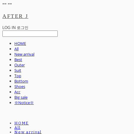
"
" "
"
AFTER J
LOG IN
로그인
HOME
All
New arrival
Best
Outer
Suit
Top
Bottom
Shoes
Acc
Big sale
※Notice※
HOME
All
New arrival