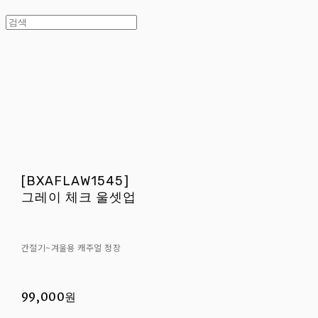
[BXAFLAW1545]
그레이 체크 울셋업
간절기~겨울용 캐주얼 정장
99,000원