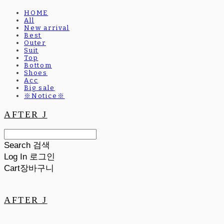
HOME
All
New arrival
Best
Outer
Suit
Top
Bottom
Shoes
Acc
Big sale
※Notice※
AFTER J
Search
검색
Log In
로그인
Cart
장바구니
AFTER J