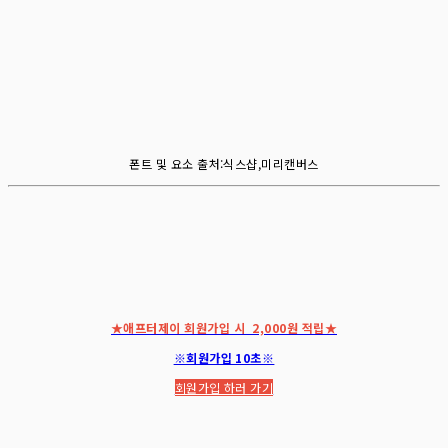
폰트 및 요소 출처:식스샵,미리캔버스
★애프터제이 회원가입 시 2,000원 적립★
※회원가입 10초※
회원가입 하러 가기