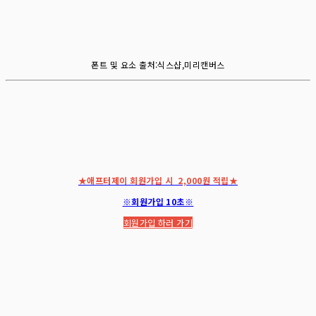
폰트 및 요소 출처:식스샵,미리캔버스
★애프터제이 회원가입 시 2,000원 적립★
※회원가입 10초※
회원가입 하러 가기