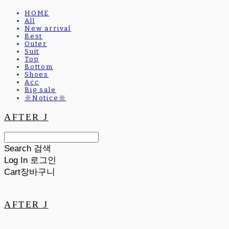
HOME
All
New arrival
Best
Outer
Suit
Top
Bottom
Shoes
Acc
Big sale
※Notice※
AFTER J
Search
검색
Log In
로그인
Cart
장바구니
AFTER J