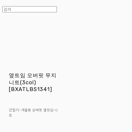
옆트임 오버핏 무지
니트(3col)
[BXATLBS1341]
간절기~겨울용 오버핏 옆트임 니
트