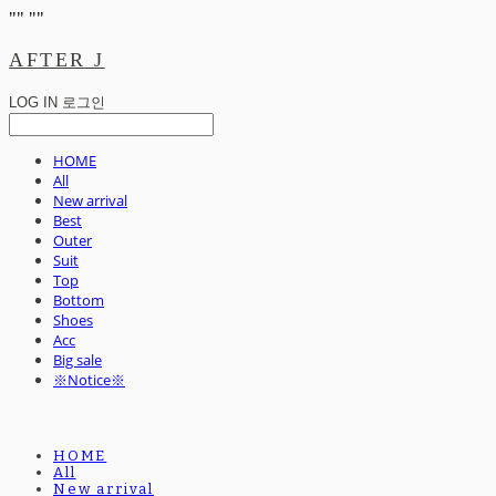
"
" "
"
AFTER J
LOG IN
로그인
HOME
All
New arrival
Best
Outer
Suit
Top
Bottom
Shoes
Acc
Big sale
※Notice※
HOME
All
New arrival