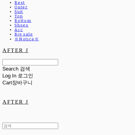
Best
Outer
Suit
Top
Bottom
Shoes
Acc
Big sale
※Notice※
AFTER J
Search
검색
Log In
로그인
Cart
장바구니
AFTER J