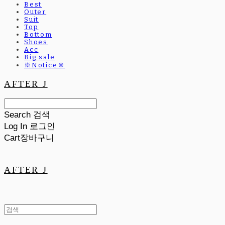
Best
Outer
Suit
Top
Bottom
Shoes
Acc
Big sale
※Notice※
AFTER J
Search
검색
Log In
로그인
Cart
장바구니
AFTER J