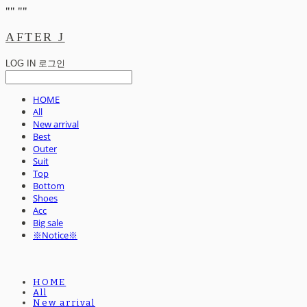
"
" "
"
AFTER J
LOG IN
로그인
HOME
All
New arrival
Best
Outer
Suit
Top
Bottom
Shoes
Acc
Big sale
※Notice※
HOME
All
New arrival