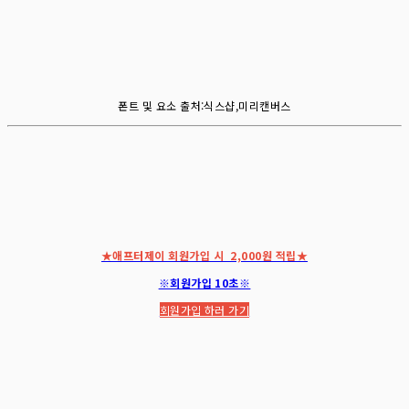
폰트 및 요소 출처:식스샵,미리캔버스
★애프터제이 회원가입 시 2,000원 적립★
※회원가입 10초※
회원가입 하러 가기