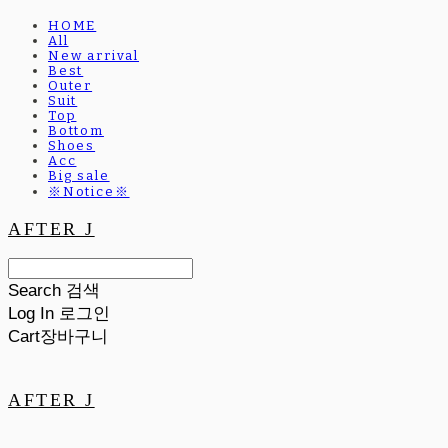
HOME
All
New arrival
Best
Outer
Suit
Top
Bottom
Shoes
Acc
Big sale
※Notice※
AFTER J
Search
검색
Log In
로그인
Cart
장바구니
AFTER J