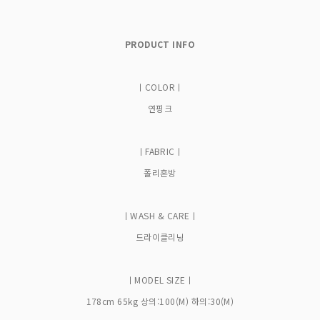
PRODUCT INFO
ㅣCOLORㅣ
연핑크
ㅣFABRICㅣ
폴리혼방
ㅣWASH & CAREㅣ
드라이클리닝
ㅣMODEL SIZEㅣ
178cm 65kg 상의:100(M) 하의:30(M)