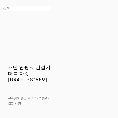
새틴 연핑크 간절기
더블 자켓
[BXAFLBS1559]
신축성이 좋고 간절기~여름까지
입는 자켓