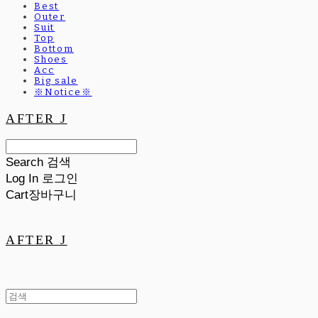
Best
Outer
Suit
Top
Bottom
Shoes
Acc
Big sale
※Notice※
AFTER J
Search
검색
Log In
로그인
Cart
장바구니
AFTER J