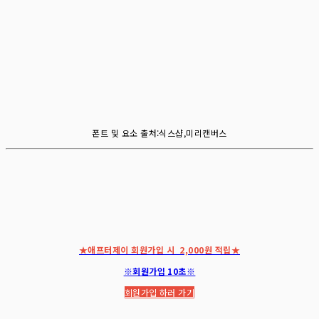
폰트 및 요소 출처:식스샵,미리캔버스
★애프터제이 회원가입 시 2,000원 적립★
※회원가입 10초※
회원가입 하러 가기