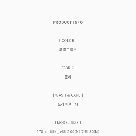
PRODUCT INFO
ㅣCOLORㅣ
코발트블루
ㅣFABRICㅣ
폴리
ㅣWASH & CAREㅣ
드라이클리닝
ㅣMODEL SIZEㅣ
178cm 65kg 상의:100(M) 하의:30(M)