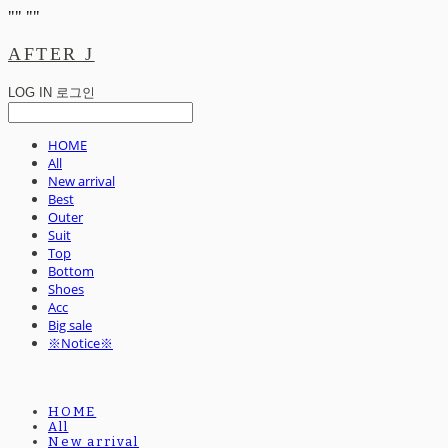
"
" "
"
AFTER J
LOG IN
로그인
HOME
All
New arrival
Best
Outer
Suit
Top
Bottom
Shoes
Acc
Big sale
※Notice※
HOME
All
New arrival