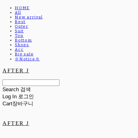
HOME
All
New arrival
Best
Outer
Suit
Top
Bottom
Shoes
Acc
Big sale
※Notice※
AFTER J
Search
검색
Log In
로그인
Cart
장바구니
AFTER J