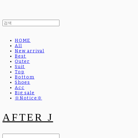
HOME
All
New arrival
Best
Outer
Suit
Top
Bottom
Shoes
Acc
Big sale
※Notice※
AFTER J