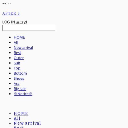
"
" "
"
AFTER J
LOG IN
로그인
HOME
All
New arrival
Best
Outer
Suit
Top
Bottom
Shoes
Acc
Big sale
※Notice※
HOME
All
New arrival