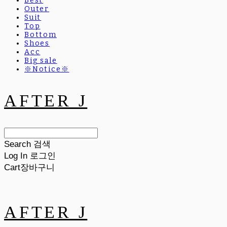
Best
Outer
Suit
Top
Bottom
Shoes
Acc
Big sale
※Notice※
AFTER J
Search
검색
Log In
로그인
Cart
장바구니
AFTER J