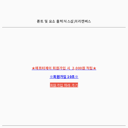
폰트 및 요소 출처:식스샵,미리캔버스
★애프터제이 회원가입 시 2,000원 적립★
※회원가입 10초※
회원가입 하러 가기