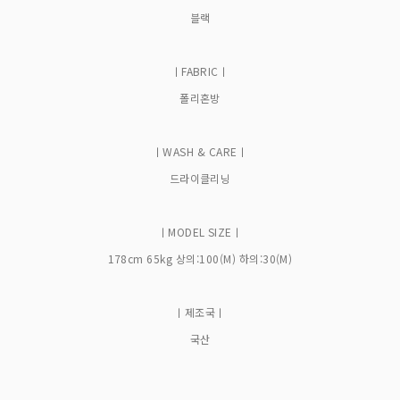
블랙
ㅣFABRICㅣ
폴리혼방
ㅣWASH & CAREㅣ
드라이클리닝
ㅣMODEL SIZEㅣ
178cm 65kg 상의:100(M) 하의:30(M)
ㅣ제조국ㅣ
국산