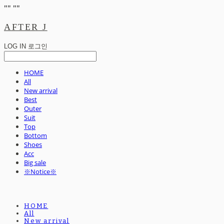
"
" "
"
AFTER J
LOG IN
로그인
HOME
All
New arrival
Best
Outer
Suit
Top
Bottom
Shoes
Acc
Big sale
※Notice※
HOME
All
New arrival