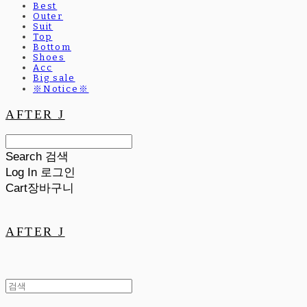
Best
Outer
Suit
Top
Bottom
Shoes
Acc
Big sale
※Notice※
AFTER J
Search
검색
Log In
로그인
Cart
장바구니
AFTER J