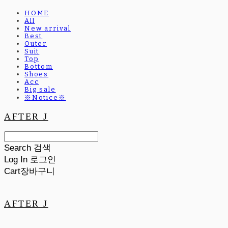
HOME
All
New arrival
Best
Outer
Suit
Top
Bottom
Shoes
Acc
Big sale
※Notice※
AFTER J
Search
검색
Log In
로그인
Cart
장바구니
AFTER J