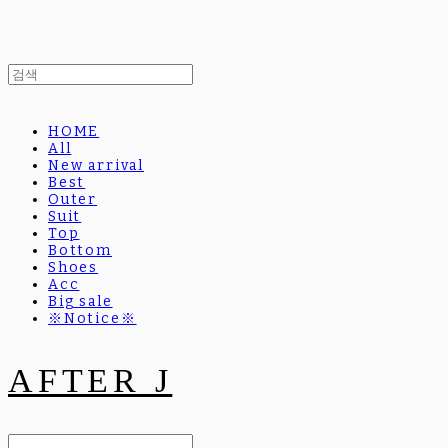
HOME
All
New arrival
Best
Outer
Suit
Top
Bottom
Shoes
Acc
Big sale
※Notice※
AFTER J