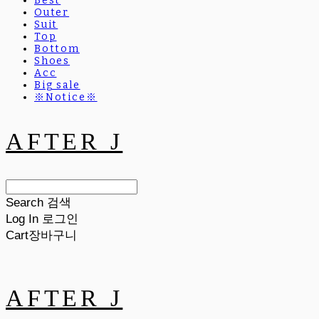
Best
Outer
Suit
Top
Bottom
Shoes
Acc
Big sale
※Notice※
AFTER J
Search
검색
Log In
로그인
Cart
장바구니
AFTER J