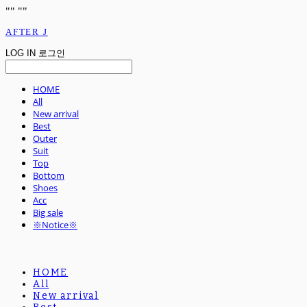
"
" "
"
AFTER J
LOG IN
로그인
HOME
All
New arrival
Best
Outer
Suit
Top
Bottom
Shoes
Acc
Big sale
※Notice※
HOME
All
New arrival